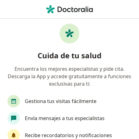
Men
Consulta En Línea • General Escobedo, Nuevo Léon
Filtros
• 1
Seguro
Mapa
Consulta en línea en General Escobedo:
Cuida de tu salud
clínicas y especialistas
Encuentra los mejores especialistas y pide cita.
Descarga la App y accede gratuitamente a funciones
¿Qué especialidad estás buscando?
exclusivas para ti:
Psicólogo
Médico general
Dermatólogo
Gestiona tus visitas fácilmente
Envía mensajes a tus especialistas
Recibe recordatorios y notificaciones