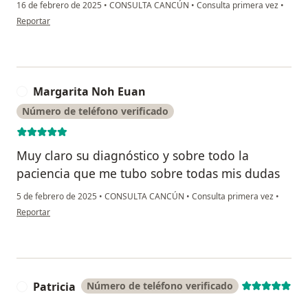
16 de febrero de 2025
•
CONSULTA CANCÚN
•
Consulta primera vez
•
en opinión del usuario Aura
Reportar
Margarita Noh Euan
M
Número de teléfono verificado
Muy claro su diagnóstico y sobre todo la
paciencia que me tubo sobre todas mis dudas
5 de febrero de 2025
•
CONSULTA CANCÚN
•
Consulta primera vez
•
en opinión del usuario Margarita Noh Euan
Reportar
Patricia
Número de teléfono verificado
P