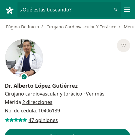
Men
¿Qué estás buscando?
Página De Inicio
Cirujano Cardiovascular Y Torácico
Méri
Dr.
Alberto López Gutiérrez
sobre las esp
Cirujano cardiovascular y torácico
·
Ver más
Mérida
2 direcciones
No. de cédula: 10406139
47 opiniones