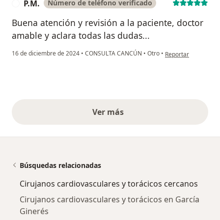
P.M.
Número de teléfono verificado
P
Buena atención y revisión a la paciente, doctor
amable y aclara todas las dudas...
en opinión del usuar
16 de diciembre de 2024
•
CONSULTA CANCÚN
•
Otro
•
Reportar
Ver más
opiniones anteriores
Búsquedas relacionadas
Cirujanos cardiovasculares y torácicos cercanos
Cirujanos cardiovasculares y torácicos en García
Ginerés