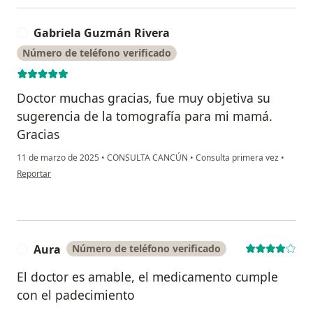
Gabriela Guzmán Rivera
G
Número de teléfono verificado
Doctor muchas gracias, fue muy objetiva su
sugerencia de la tomografía para mi mamá.
Gracias
11 de marzo de 2025
•
CONSULTA CANCÚN
•
Consulta primera vez
•
en opinión del usuario Gabriela Guzmán Rivera
Reportar
Aura
Número de teléfono verificado
A
El doctor es amable, el medicamento cumple
con el padecimiento