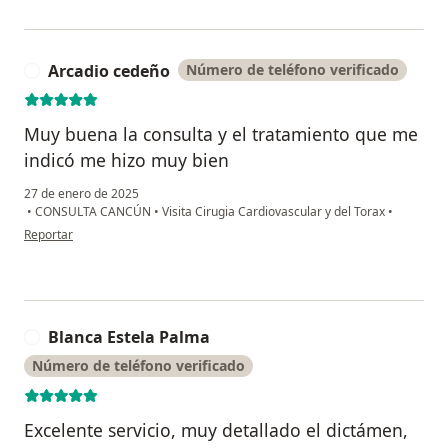
Arcadio cedeño
Número de teléfono verificado
A
Muy buena la consulta y el tratamiento que me
indicó me hizo muy bien
27 de enero de 2025
•
CONSULTA CANCÚN
•
Visita Cirugia Cardiovascular y del Torax
•
en opinión del usuario Arcadio cedeño
Reportar
Blanca Estela Palma
B
Número de teléfono verificado
Excelente servicio, muy detallado el dictámen,