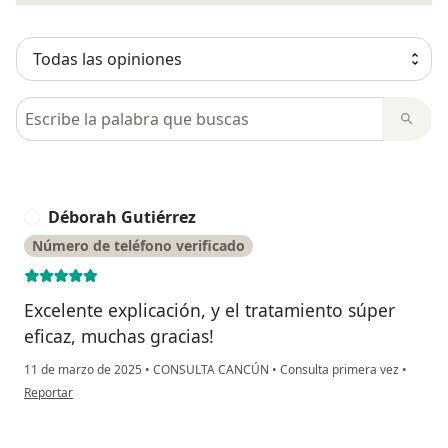
Busca en opiniones
Déborah Gutiérrez
D
Número de teléfono verificado
Excelente explicación, y el tratamiento súper
eficaz, muchas gracias!
11 de marzo de 2025
•
CONSULTA CANCÚN
•
Consulta primera vez
•
en opinión del usuario Déborah Gutiérrez
Reportar