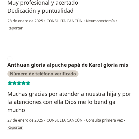
Muy profesional y acertado
Dedicación y puntualidad
28 de enero de 2025
•
CONSULTA CANCÚN
•
Neumonectomía
•
en opinión del usuario Patricia
Reportar
A
Anthuan gloria alpuche papá de Karol gloria mis
Número de teléfono verificado
Muchas gracias por atender a nuestra hija y por
la atenciones con ella Dios me lo bendiga
mucho
27 de enero de 2025
•
CONSULTA CANCÚN
•
Consulta primera vez
•
en opinión del usuario Anthuan gloria alpuche papá de Karol gloria mis
Reportar