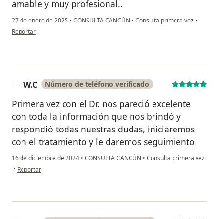
amable y muy profesional..
27 de enero de 2025
•
CONSULTA CANCÚN
•
Consulta primera vez
•
en opinión del usuario Blanca Estela Palma
Reportar
W.C
Número de teléfono verificado
W
Primera vez con el Dr. nos pareció excelente
con toda la información que nos brindó y
respondió todas nuestras dudas, iniciaremos
con el tratamiento y le daremos seguimiento
16 de diciembre de 2024
•
CONSULTA CANCÚN
•
Consulta primera vez
en opinión del usuario W.C
•
Reportar