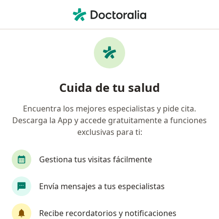
Men
Psicoterapia Para Adolescentes • Cancun, Quintana Roo
Filtros
• 1
Seguro
Mapa
Psicoterapia para adolescentes en Cancun:
Cuida de tu salud
clínicas y especialistas
Encuentra los mejores especialistas y pide cita.
Descarga la App y accede gratuitamente a funciones
¿Qué especialidad estás buscando?
exclusivas para ti:
Psicólogo
Terapeuta complementario
Sex
Gestiona tus visitas fácilmente
Envía mensajes a tus especialistas
Recibe recordatorios y notificaciones