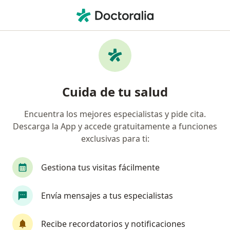
Men
Pan-American • Cancun, Quintana Roo
Filtros
Seguro:
Pan-American
Doctores recomendados de Pan-American
Cuida de tu salud
en Cancun
Encuentra los mejores especialistas y pide cita.
Descarga la App y accede gratuitamente a funciones
¿Qué especialidad estás buscando?
exclusivas para ti:
Cirujano general
Urólogo
Ginecólogo
Gestiona tus visitas fácilmente
Envía mensajes a tus especialistas
Recibe recordatorios y notificaciones