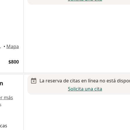
EDREGAL, Del Bosque, Cancun
•
Mapa
$800
La reserva de citas en línea no está dispo
n
Solicita una cita
er más
s
icas