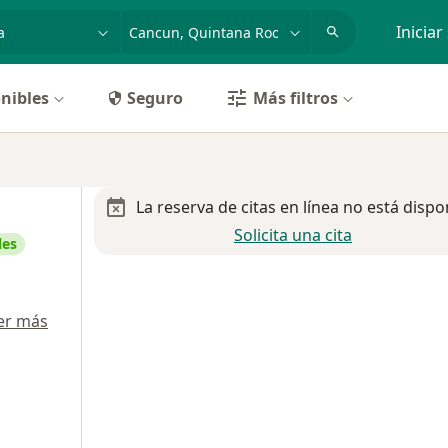
dad, enfermedad o nombre
p. ej. Guadalajara
Iniciar
nibles
Seguro
Más filtros
La reserva de citas en línea no está dispo
Solicita una cita
les
er más