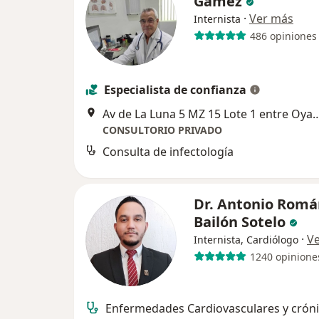
Gámez
·
Ver más
Internista
486 opiniones
Especialista de confianza
Av de La Luna 5 MZ 15 Lote 1 entre Oyamel y Encino SM 43 P
CONSULTORIO PRIVADO
Consulta de infectología
Dr. Antonio Romá
Bailón Sotelo
·
V
Internista, Cardiólogo
1240 opinione
Enfermedades Cardiovasculares y crón