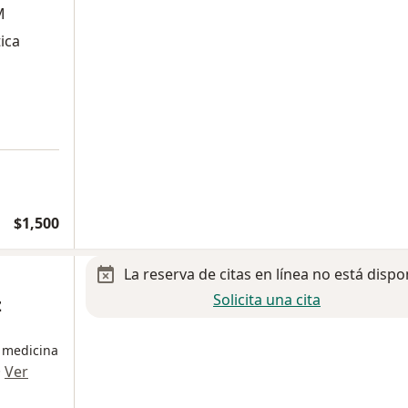
M
ica
$1,500
La reserva de citas en línea no está dispo
Solicita una cita
z
n medicina
·
Ver