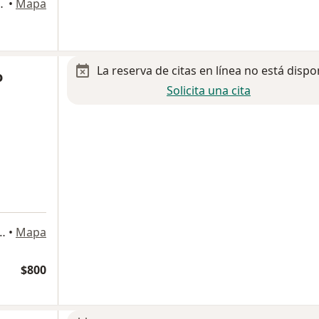
racc. Sta. María Siké, Cancun
•
Mapa
La reserva de citas en línea no está dispo
o
Solicita una cita
2, Supermanzana 4 Manzana 03, Cancun
•
Mapa
$800