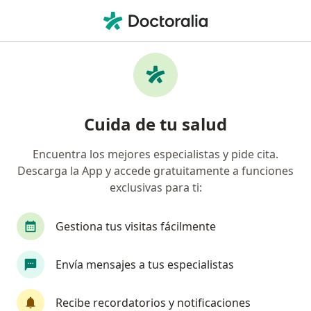
Men
Internista • Solidaridad, Quintana Roo
Filtros
Seguro
Mapa
Internistas en Solidaridad
Cuida de tu salud
Encuentra los mejores especialistas y pide cita.
Descarga la App y accede gratuitamente a funciones
exclusivas para ti:
Gestiona tus visitas fácilmente
Pago en línea
Pagos a meses disponibles
Envía mensajes a tus especialistas
Dra. Ayma González Cusell
Internista, Médico general
Recibe recordatorios y notificaciones
34 opiniones