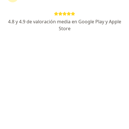
Dirección 1
Dirección 2
En línea
4.8 y 4.9 de valoración media en Google Play y Apple
Store
Av. P.º Central 3, Playa del Carmen
•
Mapa
Consulta Medicina Interna Playa del Carmen
Primera visita medicina interna
$1,200
Este especialista no ofrece reserva de cita en línea en esta dirección.
Solicita una cita