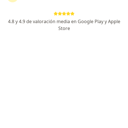
Endocrinología Reproductiva
CMN Siglo XXI/20 de Noviembre/INCMNSZ
Trato humano y empático
4.8 y 4.9 de valoración media en Google Play y Apple
Especialista de confianza
Store
Dirección
En línea
Calle Heriberto Frías 574, Chetumal
•
Mapa
Grupo Enlace Centro Médico
Este especialista no ofrece reserva de cita en línea en esta dirección.
Solicita una cita