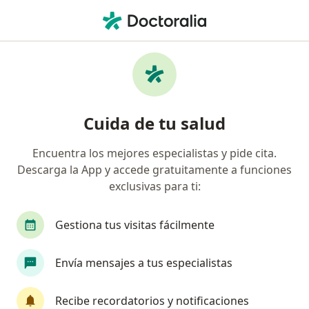
Men
Internista • Othon P Blanco, Quintana Roo
Filtros
Mapa
Internistas en Othon P Blanco
Cuida de tu salud
Encuentra los mejores especialistas y pide cita.
Descarga la App y accede gratuitamente a funciones
exclusivas para ti:
Gestiona tus visitas fácilmente
Dr. Gilberto Trinidad Plaza Yamasaki
Envía mensajes a tus especialistas
·
Ver más
Internista, Endocrinólogo
1054 opiniones
Recibe recordatorios y notificaciones