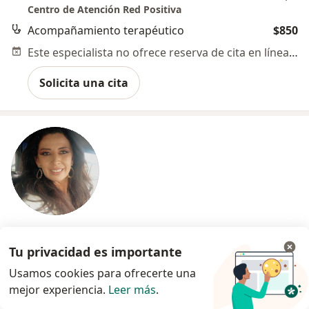
Centro de Atención Red Positiva
Acompañamiento terapéutico
$850
Este especialista no ofrece reserva de cita en línea en esta dirección.
Solicita una cita
Pago en línea
Pagos a meses disponibles
Tu privacidad es importante
Mtra. Brenda Ruíz
Usamos cookies para ofrecerte una
·
Ver más
Psicóloga
mejor experiencia.
Leer más
.
20 opiniones