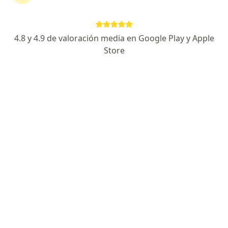
Especialista de confianza
Hospital Galenia, Cancun
•
Mapa
4.8 y 4.9 de valoración media en Google Play y Apple
Hospital Galenia
Store
Primera visita Dermatología
$1,400
Este especialista no ofrece reserva de cita en línea en esta dirección.
Solicita una cita
Destacado