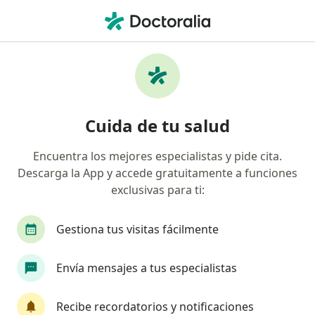
Men
Dermatólogo • Cancun, Quintana Roo
Filtros
Seguro
Mapa
Dermatólogos en Cancun
Cuida de tu salud
Encuentra los mejores especialistas y pide cita.
Descarga la App y accede gratuitamente a funciones
exclusivas para ti:
Gestiona tus visitas fácilmente
Destacado
Envía mensajes a tus especialistas
Dra. Graciela Astrid Acatitla Acevedo
·
Ver más
Dermatóloga
Recibe recordatorios y notificaciones
386 opiniones