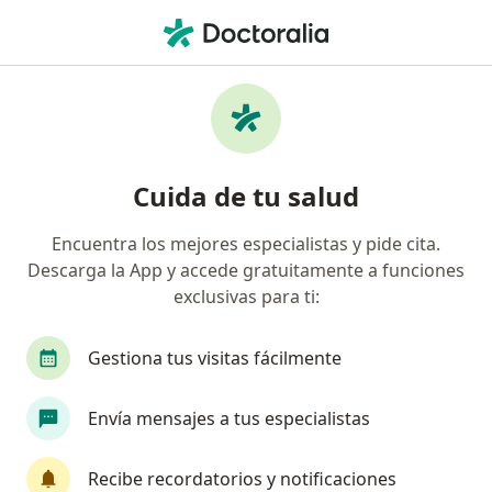
Men
Herpes Zóster Culebrilla • Cancun, Quintana Roo
Filtros
• 1
Seguro
Mapa
Especialistas en Herpes zóster (culebrilla)
Cuida de tu salud
en Cancun
Encuentra los mejores especialistas y pide cita.
Descarga la App y accede gratuitamente a funciones
¿Qué especialidad estás buscando?
exclusivas para ti:
Dermatólogo
Médico general
Dermatólog
Gestiona tus visitas fácilmente
Envía mensajes a tus especialistas
Recibe recordatorios y notificaciones