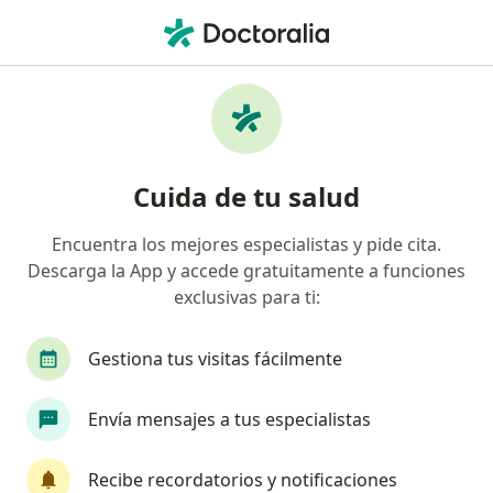
Men
Bupa México • Cancun, Quintana Roo
Filtros
Seguro:
Bupa México
Doctores recomendados de Bupa México en
Cuida de tu salud
Cancun
Encuentra los mejores especialistas y pide cita.
Descarga la App y accede gratuitamente a funciones
¿Qué especialidad estás buscando?
exclusivas para ti:
Cirujano general
Ortopedista
Traumatól
Gestiona tus visitas fácilmente
Envía mensajes a tus especialistas
Recibe recordatorios y notificaciones