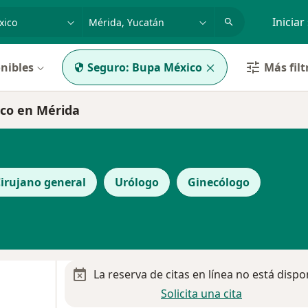
dad, enfermedad o nombre
p. ej. Guadalajara
Iniciar
nibles
Seguro:
Bupa México
Más filt
co en Mérida
irujano general
Urólogo
Ginecólogo
La reserva de citas en línea no está dispo
Solicita una cita