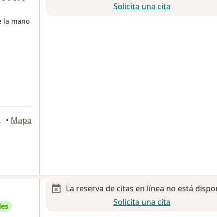
Solicita una cita
e la mano
o, Mérida
•
Mapa
La reserva de citas en línea no está dispo
Solicita una cita
les