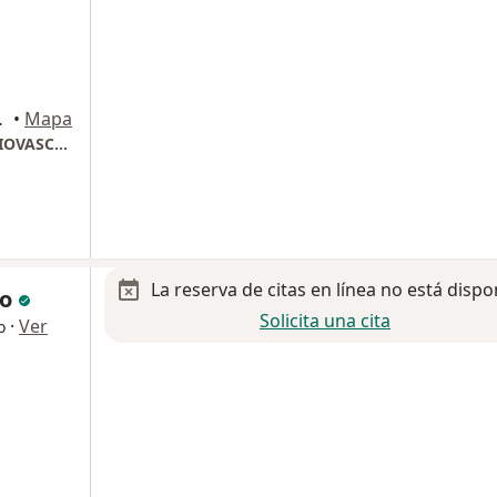
MONTEJO II, Mérida
•
Mapa
CENTRO MEDICO DE REHABILITACION CARDIOVASCULAR MONTEJO
La reserva de citas en línea no está dispo
co
Solicita una cita
·
Ver
o