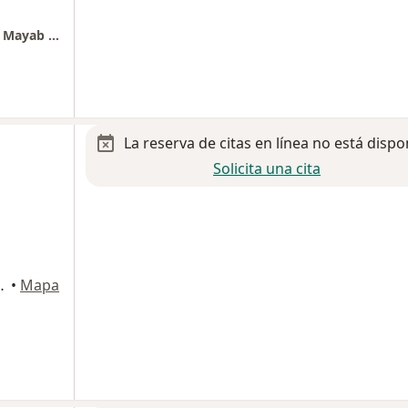
MID | Hospital Christus Muguerza FARO del Mayab | Consultorio 907
La reserva de citas en línea no está dispo
Solicita una cita
 Buenavista, Mérida
•
Mapa