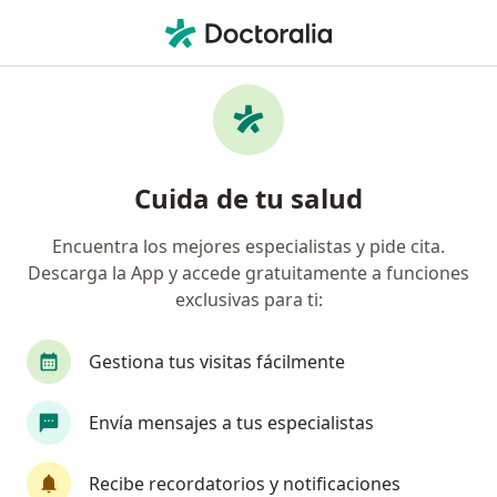
Men
Pan-American • Mérida, Yucatán
Filtros
Seguro:
Pan-American
Doctores recomendados de Pan-American
Cuida de tu salud
en Mérida
Encuentra los mejores especialistas y pide cita.
Descarga la App y accede gratuitamente a funciones
¿Qué especialidad estás buscando?
exclusivas para ti:
Ortopedista
Traumatólogo
Cirujano gene
Gestiona tus visitas fácilmente
Envía mensajes a tus especialistas
Recibe recordatorios y notificaciones