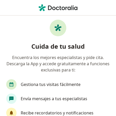
Men
Axa Seguros • Mérida, Yucatán
Filtros
Seguro:
AXA Seguros
Doctores recomendados de AXA Seguros en
Cuida de tu salud
Mérida
Encuentra los mejores especialistas y pide cita.
Descarga la App y accede gratuitamente a funciones
¿Qué especialidad estás buscando?
exclusivas para ti:
Ortopedista
Traumatólogo
Cirujano gene
Gestiona tus visitas fácilmente
Envía mensajes a tus especialistas
Recibe recordatorios y notificaciones