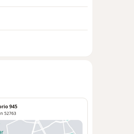
orio 945
an
52763
ar