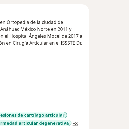
a en Ortopedia de la ciudad de
 Anáhuac México Norte en 2011 y
n el Hospital Ángeles Mocel de 2017 a
 en Cirugía Articular en el ISSSTE Dr.
ultos y niños de cualquier edad, con
rodilla y lesiones de cartílago
itivas de mis pacientes, quienes han
ria después de mi tratamiento. He
 como el robot MAKO y la artroscopia,
idad a mis pacientes.
rcano y empático a mis pacientes,
Lesiones de cartílago articular
 y tratamiento detalladamente. Me
a11y_sr_more_diseases
ermedad articular degenerativa
+8
jores ortopedistas de México y