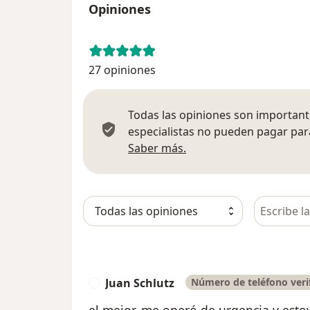
Opiniones
27 opiniones
Todas las opiniones son importante
especialistas no pueden pagar para
Más información sobre
Saber más.
Busca en 
Juan Schlutz
Número de teléfono veri
J
el mejor, me operó de urgencia y estoy