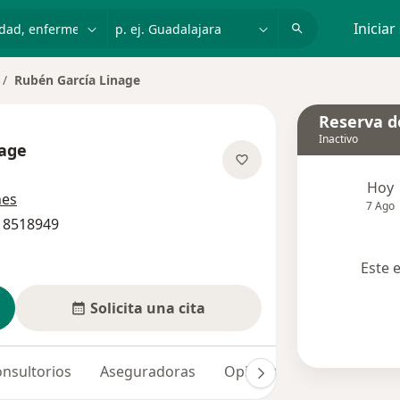
dad, enfermedad o nombre
p. ej. Guadalajara
Iniciar
Rubén García Linage
mbiar de ciudad
Reserva de
Inactivo
nage
bre las especializaciones
Hoy
nes
7 Ago
0 8518949
Este 
Solicita una cita
nsultorios
Aseguradoras
Opiniones (27)