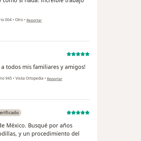
en opinión del usuario Juan Schlutz
rio 004
•
Otro
•
Reportar
a todos mis familiares y amigos!
en opinión del usuario JPL
rio 945
•
Visita Ortopedia
•
Reportar
erificado
 de México. Busqué por años
odillas, y un procedimiento del