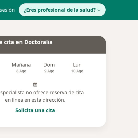
 sesión
¿Eres profesional de la salud?
 cita en Doctoralia
Mañana
Dom
Lun
Mar
Mié
8 Ago
9 Ago
10 Ago
11 Ago
12 Ag
especialista no ofrece reserva de cita
en línea en esta dirección.
Solicita una cita