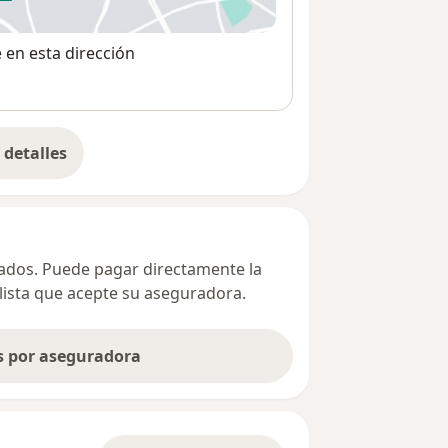
 abre en una nueva pestaña
e en esta dirección
detalles
bre la dirección
ivados. Puede pagar directamente la
alista que acepte su aseguradora.
as por aseguradora