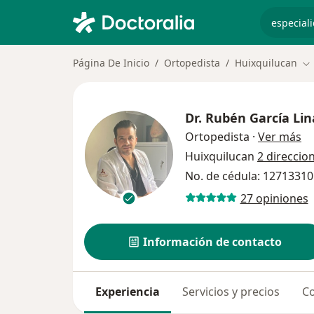
especiali
Página De Inicio
Ortopedista
Huixquilucan
Ca
Dr.
Rubén García Li
so
Ortopedista
·
Ver más
Huixquilucan
2 direccio
No. de cédula: 1271331
27 opiniones
Información de contacto
Experiencia
Servicios y precios
Co