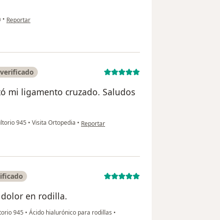
en opinión del usuario Jose Luis Lopez
a
•
Reportar
verificado
tó mi ligamento cruzado. Saludos
en opinión del usuario Mónica Saldivar
ltorio 945
•
Visita Ortopedia
•
Reportar
ificado
dolor en rodilla.
torio 945
•
Ácido hialurónico para rodillas
•