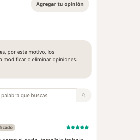
Agregar tu opinión
s, por este motivo, los
 modificar o eliminar opiniones.
 opiniones
opiniones
ficado
 como si nada. increíble trabajo