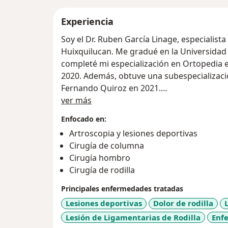
Experiencia
Soy el Dr. Ruben García Linage, especialist
Huixquilucan. Me gradué en la Universidad
completé mi especialización en Ortopedia e
2020. Además, obtuve una subespecialización
Fernando Quiroz en 2021.
Sobre mí
ver más
Mi experiencia incluye el tratamiento de ad
Enfocado en:
un enfoque en lesiones deportivas, dolor de 
Artroscopia y lesiones deportivas
articular. He recibido muchas opiniones pos
Cirugía de columna
experimentado una recuperación satisfacto
Cirugía hombro
realizado cirugías con técnicas avanzadas,
Cirugía de rodilla
para proporcionar una atención de alta cal
Principales enfermedades tratadas
Mi objetivo es siempre brindar un trato ce
Lesiones deportivas
Dolor de rodilla
explicando todo el proceso de diagnóstico
Lesión de Ligamentarias de Rodilla
Enf
enorgullece ser considerado uno de los me