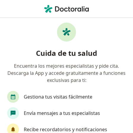
Men
Fracturas • Huixquilucan, México
Filtros
• 1
Seguro
Mapa
Especialistas en Fracturas en Huixquilucan
Cuida de tu salud
Encuentra los mejores especialistas y pide cita.
¿Qué especialidad estás buscando?
Descarga la App y accede gratuitamente a funciones
Ortopedista
Traumatólogo
Médico gener
exclusivas para ti:
Gestiona tus visitas fácilmente
Envía mensajes a tus especialistas
Recibe recordatorios y notificaciones