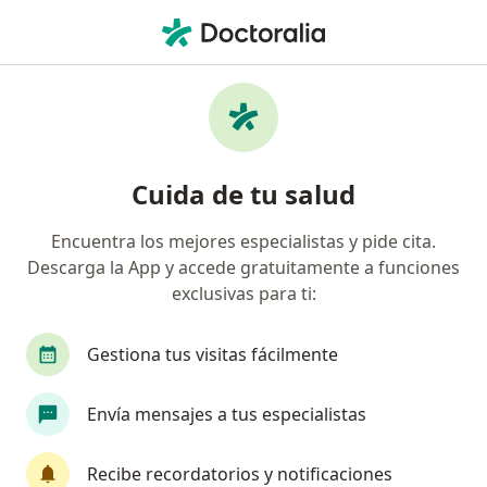
Men
Fracturas • Nezahualcóyotl, México
Filtros
• 1
Seguro
Mapa
Especialistas en Fracturas en
Cuida de tu salud
Nezahualcóyotl
Encuentra los mejores especialistas y pide cita.
Descarga la App y accede gratuitamente a funciones
¿Qué especialidad estás buscando?
exclusivas para ti:
Ortopedista
Traumatólogo
Gestiona tus visitas fácilmente
Envía mensajes a tus especialistas
Recibe recordatorios y notificaciones