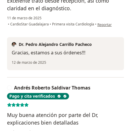
Excelente trato desde recepción, así como
claridad en el diagnóstico.
11 de marzo de 2025
en opinión del usuar
•
CardioStar Guadalajara
•
Primera visita Cardiología
•
Reportar
Dr. Pedro Alejandro Carrillo Pacheco
Gracias, estamos a sus órdenes!!!
12 de marzo de 2025
Andrés Roberto Saldivar Thomas
A
Pago y cita verificados
Muy buena atención por parte del Dr,
explicaciones bien detalladas