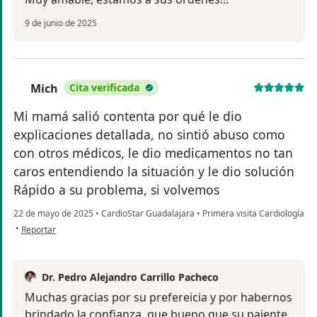
9 de junio de 2025
Mich
Cita verificada
M
Mi mamá salió contenta por qué le dio
explicaciones detallada, no sintió abuso como
con otros médicos, le dio medicamentos no tan
caros entendiendo la situación y le dio solución
Rápido a su problema, si volvemos
22 de mayo de 2025
•
CardioStar Guadalajara
•
Primera visita Cardiología
en opinión del usuario Mich
•
Reportar
Dr. Pedro Alejandro Carrillo Pacheco
Muchas gracias por su prefereicia y por habernos
brindado la confianza, que bueno que su paiente