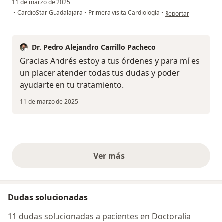
11 de marzo de 2025
en opinión del usua
•
CardioStar Guadalajara
•
Primera visita Cardiología
•
Reportar
Dr. Pedro Alejandro Carrillo Pacheco
Gracias Andrés estoy a tus órdenes y para mí es
un placer atender todas tus dudas y poder
ayudarte en tu tratamiento.
11 de marzo de 2025
Ver más
opiniones anteriores
Dudas solucionadas
11 dudas solucionadas a pacientes en Doctoralia