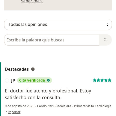
Más información sobre opiniones
Saber más.
Busca en opiniones
Destacadas
JP
Cita verificada
J
El doctor fue atento y profesional. Estoy
satisfecho con la consulta.
9 de agosto de 2025
•
CardioStar Guadalajara
•
Primera visita Cardiología
en opinión del usuario JP
•
Reportar