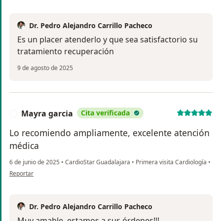
Dr. Pedro Alejandro Carrillo Pacheco
Es un placer atenderlo y que sea satisfactorio su
tratamiento recuperación
9 de agosto de 2025
Mayra garcia
Cita verificada
M
Lo recomiendo ampliamente, excelente atención
médica
6 de junio de 2025
•
CardioStar Guadalajara
•
Primera visita Cardiología
•
en opinión del usuario Mayra garcia
Reportar
Dr. Pedro Alejandro Carrillo Pacheco
Muy amable, estamos a sus órdenes!!!