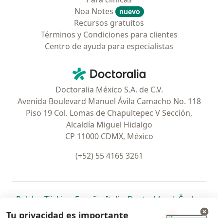
Noa Notes
nuevo
Recursos gratuitos
Términos y Condiciones para clientes
Centro de ayuda para especialistas
Contacto
Doctoralia - Página de inicio
Doctoralia México S.A. de C.V.
Avenida Boulevard Manuel Ávila Camacho No. 118
Piso 19 Col. Lomas de Chapultepec V Sección,
Alcaldía Miguel Hidalgo
CP 11000 CDMX, México
(+52) 55 4165 3261
se abre en una nueva pestaña
se abre en una nueva pestaña
se abre en una nueva pestaña
se abre en una nueva pes
se abre en 
se a
Polska
,
Türkiye
,
España
,
Italia
,
Deutschland
,
Česko
,
se abre en una nueva pestaña
se abre en una nueva pestaña
se abre en una nueva pestaña
se abre en una nueva p
se abre en 
se abr
Portugal
,
México
,
Chile
,
Brasil
,
Argentina
,
Perú
,
Tu privacidad es importante