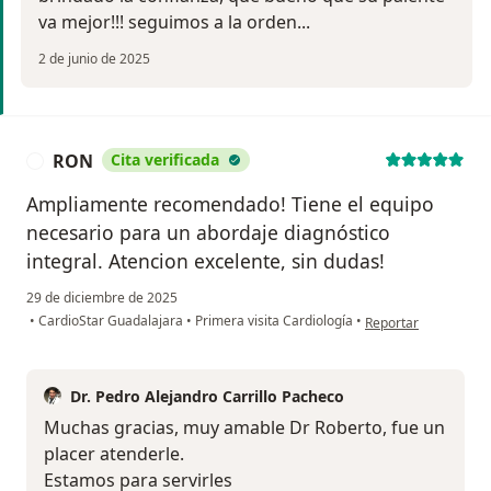
va mejor!!! seguimos a la orden...
2 de junio de 2025
RON
Cita verificada
R
Ampliamente recomendado! Tiene el equipo
necesario para un abordaje diagnóstico
integral. Atencion excelente, sin dudas!
29 de diciembre de 2025
en opinión del usua
•
CardioStar Guadalajara
•
Primera visita Cardiología
•
Reportar
Dr. Pedro Alejandro Carrillo Pacheco
Muchas gracias, muy amable Dr Roberto, fue un
placer atenderle.
Estamos para servirles