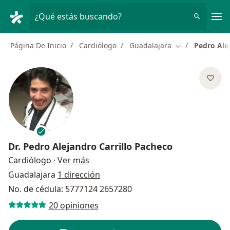
Men
¿Qué estás buscando?
Página De Inicio
Cardiólogo
Guadalajara
Pedro Ale
Cambiar de ciu
Dr.
Pedro Alejandro Carrillo Pacheco
sobre las especializaciones
Cardiólogo
·
Ver más
Guadalajara
1 dirección
No. de cédula: 5777124 2657280
20 opiniones