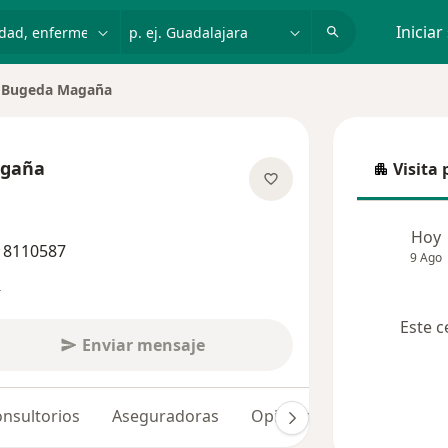
dad, enfermedad o nombre
p. ej. Guadalajara
Iniciar
 Bugeda Magaña
 ciudad
agaña
Visita 
Visita p
e las especializaciones
Hoy
3 8110587
9 Ago
s
Este c
Enviar mensaje
nsultorios
Aseguradoras
Opiniones (254)
Dudas