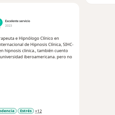
 Clínico en
ternacional de Hipnosis Clínica, SIHC-
 universidad iberoamericana. pero no
r, divertirme, aprender, viajar.
 investigar, seguir preparándome,
 y dedicación.
palabra. con un enfoque humanista de
ecer como persona y como profesional.
a11y_sr_more_diseases
ndencia
Estrés
+12