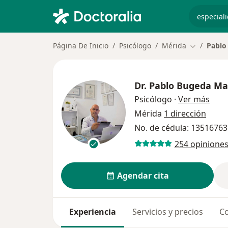
especiali
Página De Inicio
Psicólogo
Mérida
Pablo
Cambiar de
Dr.
Pablo Bugeda M
sobr
Psicólogo
·
Ver más
Mérida
1 dirección
No. de cédula: 1351676
254 opinione
Agendar cita
Experiencia
Servicios y precios
Co