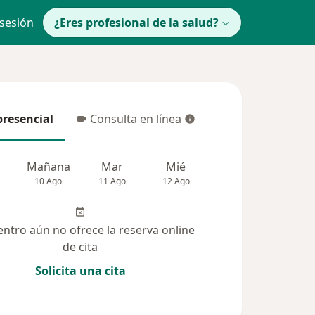
 sesión
¿Eres profesional de la salud?
presencial
Consulta en línea
resencial
Consulta en línea
Mañana
Mar
Mié
Jue
Vie
10 Ago
11 Ago
12 Ago
13 Ago
14 Ag
entro aún no ofrece la reserva online
de cita
Solicita una cita
 solucionadas (8)