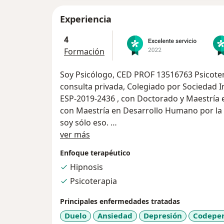
Experiencia
4
Formación
Soy Psicólogo, CED PROF 13516763 Psicoterapeuta e Hipnólogo
consulta privada, Colegiado por Sociedad In
ESP-2019-2436 , con Doctorado y Maestría en hipnosis clinica., también cuento
con Maestría en Desarrollo Humano por la
soy sólo eso.
Sobre mí
Soy mis pasiones: escribir, hacer terapia, lee
ver más
Soy mis proyectos: ser un mejor terapeuta.
Enfoque terapéutico
También soy mi alegría, iniciativa, esfuerzo
Hipnosis
Mi intención es llegar a ti a través de la 
Psicoterapia
confianza y confidencialidad.
Mi ilusión, aportarte algo… y con ello, cr
Principales enfermedades tratadas
Duelo
Ansiedad
Depresión
Codepe