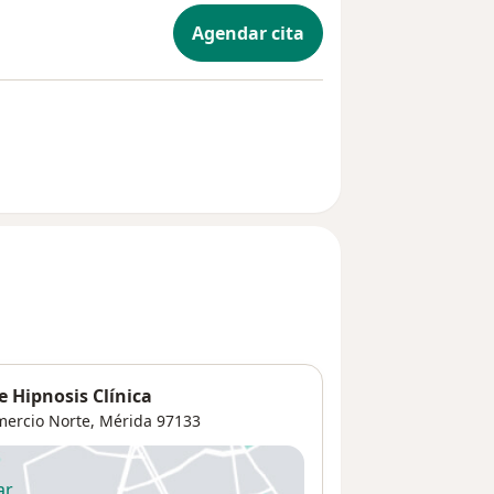
Agendar cita
 Hipnosis Clínica
mercio Norte
,
Mérida
97133
ar