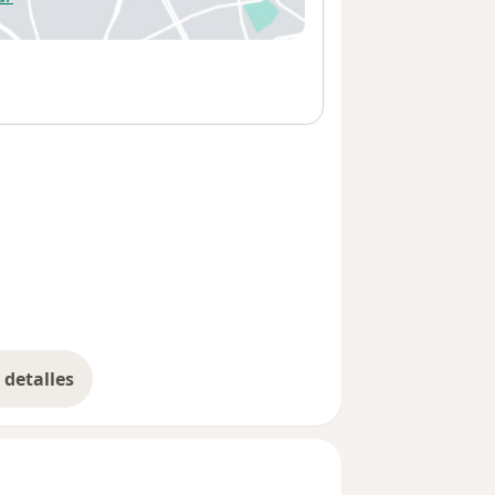
 abre en una nueva pestaña
detalles
bre la dirección