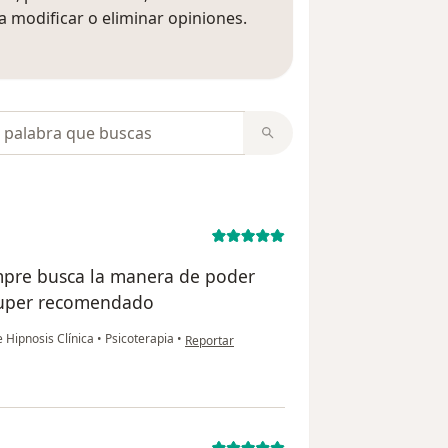
 modificar o eliminar opiniones.
 opiniones
opiniones
empre busca la manera de poder
 super recomendado
en opinión del usuario OSCAR
 Hipnosis Clínica
•
Psicoterapia
•
Reportar