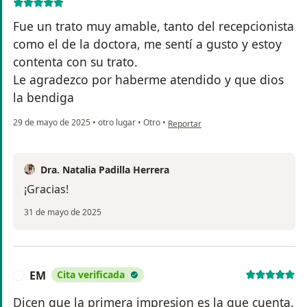
Fue un trato muy amable, tanto del recepcionista
como el de la doctora, me sentí a gusto y estoy
contenta con su trato.
Le agradezco por haberme atendido y que dios
la bendiga
en opinión del usuario Reyna Juárez
29 de mayo de 2025
•
otro lugar
•
Otro
•
Reportar
Dra. Natalia Padilla Herrera
¡Gracias!
31 de mayo de 2025
EM
Cita verificada
E
Dicen que la primera impresion es la que cuenta.