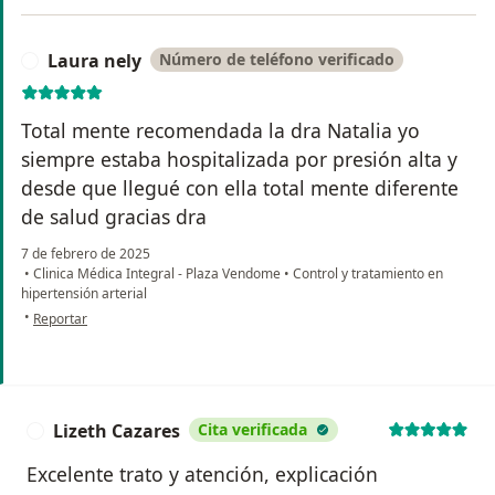
Laura nely
Número de teléfono verificado
L
Total mente recomendada la dra Natalia yo
siempre estaba hospitalizada por presión alta y
desde que llegué con ella total mente diferente
de salud gracias dra
7 de febrero de 2025
•
Clinica Médica Integral - Plaza Vendome
•
Control y tratamiento en
hipertensión arterial
en opinión del usuario Laura nely
•
Reportar
Lizeth Cazares
Cita verificada
L
Excelente trato y atención, explicación