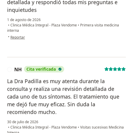
detallada y respondió todas mis preguntas e
inquietudes
1 de agosto de 2026
•
Clinica Médica Integral - Plaza Vendome
•
Primera visita medicina
interna
en opinión del usuario Lizeth Cazares
•
Reportar
NH
Cita verificada
N
La Dra Padilla es muy atenta durante la
consulta y realiza una revisión detallada de
cada uno de tus síntomas. El tratamiento que
me dejó fue muy eficaz. Sin duda la
recomiendo mucho.
30 de julio de 2026
•
Clinica Médica Integral - Plaza Vendome
•
Visitas sucesivas Medicina
Interna