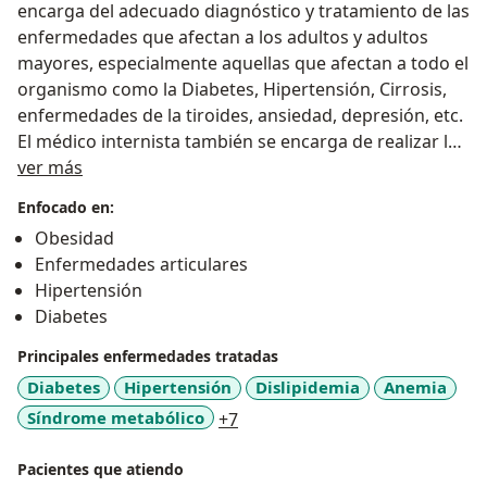
encarga del adecuado diagnóstico y tratamiento de las
enfermedades que afectan a los adultos y adultos
mayores, especialmente aquellas que afectan a todo el
organismo como la Diabetes, Hipertensión, Cirrosis,
enfermedades de la tiroides, ansiedad, depresión, etc.
El médico internista también se encarga de realizar la
Sobre mí
valoración preoperatoria, la cual se requiere cuando
ver más
un paciente será sometido a una intervención
Enfocado en:
quirúrgica, con el objetivo de identificar y prevenir
Obesidad
cualquier problema médico, que pueda originar
Enfermedades articulares
complicaciones durante y después de la cirugía.
Hipertensión
Diabetes
Como médico internista he trabajado desde hace más
de 5 años en instituciones públicas como el IMSS y el
Principales enfermedades tratadas
Hospital General de Ciudad Juárez, así como también
Diabetes
Hipertensión
Dislipidemia
Anemia
de manera privada en el Hospital Star Médica de esta
a11y_sr_more_diseases
Síndrome metabólico
+7
ciudad, siempre comprometida en brindar a mis
pacientes una atención médica de alta calidad y con el
Pacientes que atiendo
mejor trato humano, con el objetivo de que mis