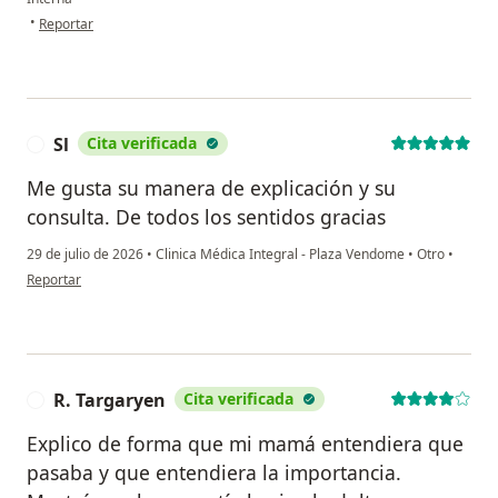
en opinión del usuario NH
•
Reportar
Sl
Cita verificada
S
Me gusta su manera de explicación y su
consulta. De todos los sentidos gracias
29 de julio de 2026
•
Clinica Médica Integral - Plaza Vendome
•
Otro
•
en opinión del usuario Sl
Reportar
R. Targaryen
Cita verificada
R
Explico de forma que mi mamá entendiera que
pasaba y que entendiera la importancia.