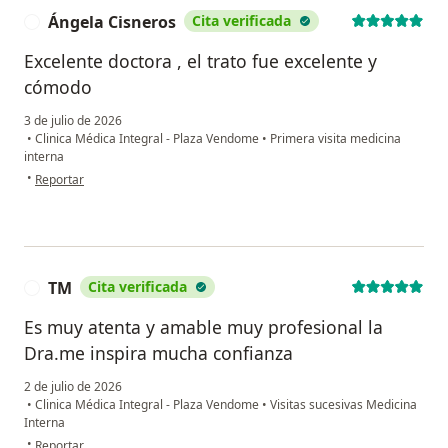
Ángela Cisneros
Cita verificada
Á
Excelente doctora , el trato fue excelente y
cómodo
3 de julio de 2026
•
Clinica Médica Integral - Plaza Vendome
•
Primera visita medicina
interna
en opinión del usuario Ángela Cisneros
•
Reportar
TM
Cita verificada
T
Es muy atenta y amable muy profesional la
Dra.me inspira mucha confianza
2 de julio de 2026
•
Clinica Médica Integral - Plaza Vendome
•
Visitas sucesivas Medicina
Interna
en opinión del usuario TM
•
Reportar