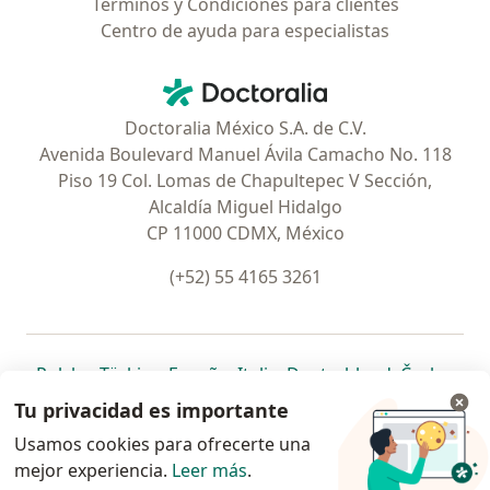
Términos y Condiciones para clientes
Centro de ayuda para especialistas
Contacto
Doctoralia - Página de inicio
Doctoralia México S.A. de C.V.
Avenida Boulevard Manuel Ávila Camacho No. 118
Piso 19 Col. Lomas de Chapultepec V Sección,
Alcaldía Miguel Hidalgo
CP 11000 CDMX, México
(+52) 55 4165 3261
se abre en una nueva pestaña
se abre en una nueva pestaña
se abre en una nueva pestaña
se abre en una nueva pes
se abre en 
se a
Polska
,
Türkiye
,
España
,
Italia
,
Deutschland
,
Česko
,
se abre en una nueva pestaña
se abre en una nueva pestaña
se abre en una nueva pestaña
se abre en una nueva p
se abre en 
se abr
Portugal
,
México
,
Chile
,
Brasil
,
Argentina
,
Perú
,
Tu privacidad es importante
se abre en una nueva pe
Colombia
Usamos cookies para ofrecerte una
mejor experiencia.
www.doctoralia.com.mx © 2026 - Encuentra tu
Leer más
.