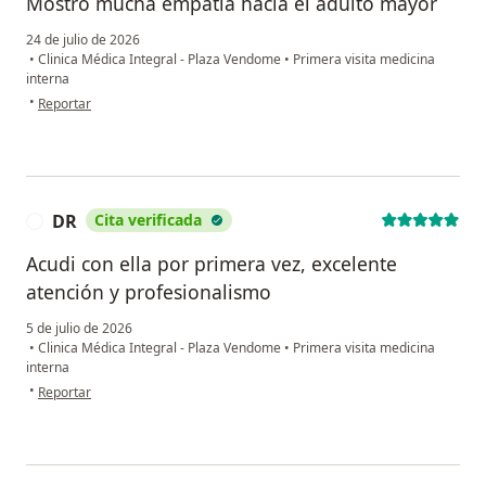
Mostró mucha empatía hacia el adulto mayor
24 de julio de 2026
•
Clinica Médica Integral - Plaza Vendome
•
Primera visita medicina
interna
en opinión del usuario R. Targaryen
•
Reportar
DR
Cita verificada
D
Acudi con ella por primera vez, excelente
atención y profesionalismo
5 de julio de 2026
•
Clinica Médica Integral - Plaza Vendome
•
Primera visita medicina
interna
en opinión del usuario DR
•
Reportar