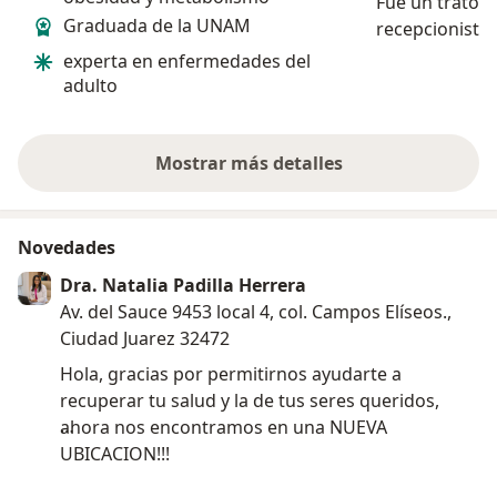
Fue un trato 
Graduada de la UNAM
recepcionista 
me sentí a gus
experta en enfermedades del
con su trato. Le agradezco por
adulto
haberme atend
bendiga
Mostrar más detalles
sobre la experiencia
Novedades
Dra. Natalia Padilla Herrera
Av. del Sauce 9453 local 4, col. Campos Elíseos.,
Ciudad Juarez 32472
Hola, gracias por permitirnos ayudarte a
recuperar tu salud y la de tus seres queridos,
ahora nos encontramos en una NUEVA
UBICACION!!!