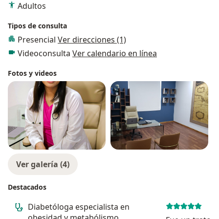
Adultos
pacientes puedan recuperar su salud física y mental,
así como también prevenir otras complicaciones,
Tipos de consulta
buscando mejorar su calidad de vida lo más posible.
Presencial
Ver direcciones (1)
Videoconsulta
Ver calendario en línea
Fotos y videos
Ver galería (4)
Destacados
Diabetóloga especialista en
obesidad y metabólismo