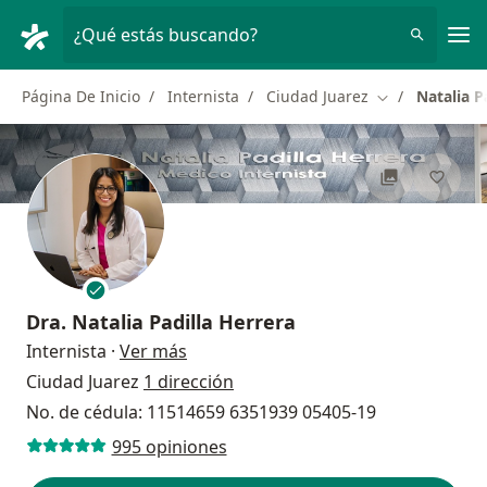
Men
¿Qué estás buscando?
Página De Inicio
Internista
Ciudad Juarez
Natalia P
Cambiar de ci
Dra.
Natalia Padilla Herrera
sobre las especializaciones
Internista
·
Ver más
Ciudad Juarez
1 dirección
No. de cédula: 11514659 6351939 05405-19
995 opiniones