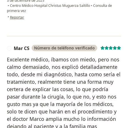
3 de diciembre de 2025
•
Centro Médico Hospital Christus Muguerza Saltillo
•
Consulta de
primera vez
en opinión del usuario Erika S. Borrego
•
Reportar
Mar CS
Número de teléfono verificado
M
Excelente médico, íbamos con miedo, pero nos
calmo demasiado, nos explicó detalladamente
todo, desde mi diagnóstico, hasta como sería el
tratamiento, realmente tiene una forma muy
certera de explicar las cosas, lo que podría
pasar durante la cirugía, lo que no, y esto nos
gusto mas ya que la mayoría de los médicos,
solo te dicen que harán en el procedimiento y
el doctor Marco amplia mucho lo información
dejando al paciente y a la familia mas