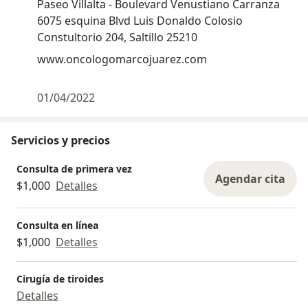
Paseo Villalta - Boulevard Venustiano Carranza
del staff médico del Hospital Christus Muguerza
6075 esquina Blvd Luis Donaldo Colosio
Saltillo.
Constultorio 204, Saltillo 25210
www.oncologomarcojuarez.com
Pongo a tu disposición mi conocimiento y experiencia
en el manejo de tu enfermedad. Trabajo junto con un
equipo multidisciplinario para escoger la mejor opción
01/04/2022
de tratamiento en cada caso.
Servicios y precios
Consulta de primera vez
Agendar cita
$1,000
Detalles
Consulta en línea
$1,000
Detalles
Cirugía de tiroides
Detalles