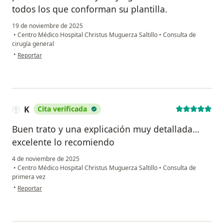
todos los que conforman su plantilla.
19 de noviembre de 2025
•
Centro Médico Hospital Christus Muguerza Saltillo
•
Consulta de
cirugía general
en opinión del usuario Antonio Ortiz
•
Reportar
K
Cita verificada
Buen trato y una explicación muy detallada…
excelente lo recomiendo
4 de noviembre de 2025
•
Centro Médico Hospital Christus Muguerza Saltillo
•
Consulta de
primera vez
en opinión del usuario K
•
Reportar