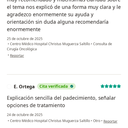
el tema nos explicó de una forma muy clara y le
agradezco enormemente su ayuda y
orientación sin duda alguna recomendaría
enormemente
25 de octubre de 2025
•
Centro Médico Hospital Christus Muguerza Saltillo
•
Consulta de
Cirugía Oncológica
en opinión del usuario Jessica Espinosa
•
Reportar
E. Ortega
Cita verificada
E
Explicación sencilla del padecimiento, señalar
opciones de tratamiento
24 de octubre de 2025
en opinión del 
•
Centro Médico Hospital Christus Muguerza Saltillo
•
Otro
•
Reportar