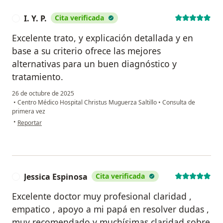
I. Y. P.
Cita verificada
I
Excelente trato, y explicación detallada y en
base a su criterio ofrece las mejores
alternativas para un buen diagnóstico y
tratamiento.
26 de octubre de 2025
•
Centro Médico Hospital Christus Muguerza Saltillo
•
Consulta de
primera vez
en opinión del usuario I. Y. P.
•
Reportar
Jessica Espinosa
Cita verificada
J
Excelente doctor muy profesional claridad ,
empatico , apoyo a mi papá en resolver dudas ,
muy recomendado y muchísimas claridad sobre