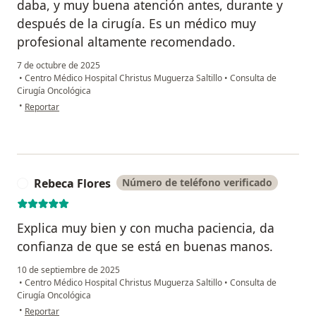
daba, y muy buena atención antes, durante y
después de la cirugía. Es un médico muy
profesional altamente recomendado.
7 de octubre de 2025
•
Centro Médico Hospital Christus Muguerza Saltillo
•
Consulta de
Cirugía Oncológica
en opinión del usuario Ramona Diaz
•
Reportar
Rebeca Flores
Número de teléfono verificado
R
Explica muy bien y con mucha paciencia, da
confianza de que se está en buenas manos.
10 de septiembre de 2025
•
Centro Médico Hospital Christus Muguerza Saltillo
•
Consulta de
Cirugía Oncológica
en opinión del usuario Rebeca Flores
•
Reportar