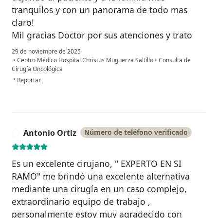
tranquilos y con un panorama de todo mas
claro!
Mil gracias Doctor por sus atenciones y trato
29 de noviembre de 2025
•
Centro Médico Hospital Christus Muguerza Saltillo
•
Consulta de
Cirugía Oncológica
en opinión del usuario Mar CS
•
Reportar
Antonio Ortiz
Número de teléfono verificado
A
Es un excelente cirujano, " EXPERTO EN SI
RAMO" me brindó una excelente alternativa
mediante una cirugía en un caso complejo,
extraordinario equipo de trabajo ,
personalmente estoy muy agradecido con