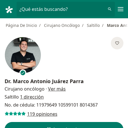
Men
¿Qué estás buscando?
Página De Inicio
Cirujano Oncólogo
Saltillo
Marco Anto
Dr.
Marco Antonio Juárez Parra
sobre las especializaciones
Cirujano oncólogo
·
Ver más
Saltillo
1 dirección
No. de cédula: 11979649 10599101 8014367
119 opiniones