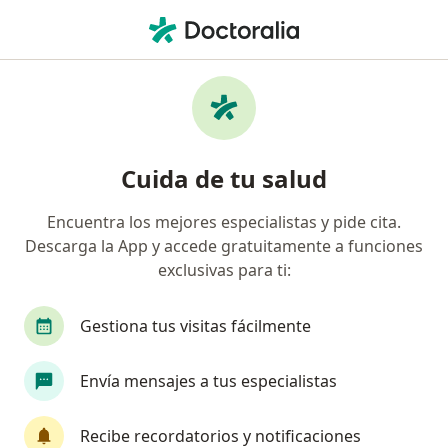
Men
Cirujano Oncólogo • Saltillo, Coahuila
Filtros
Seguro:
Zurich
Ma
Cirujanos oncólogos recomendados de
Cuida de tu salud
Zurich en Saltillo
Encuentra los mejores especialistas y pide cita.
Descarga la App y accede gratuitamente a funciones
exclusivas para ti:
Gestiona tus visitas fácilmente
Envía mensajes a tus especialistas
Dr. Xavier Ochoa Acosta
Cirujano oncólogo, Cirujano general
Recibe recordatorios y notificaciones
126 opiniones