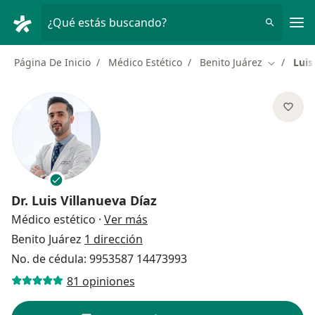
Men
¿Qué estás buscando?
Página De Inicio
Médico Estético
Benito Juárez
Luis
Cambiar d
Dr.
Luis Villanueva Díaz
sobre las especializaciones
Médico estético
·
Ver más
Benito Juárez
1 dirección
No. de cédula: 9953587 14473993
81 opiniones