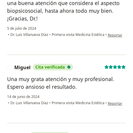
una buena atención que considera el aspecto
biopsicosocial, hasta ahora todo muy bien.
¡Gracias, Dr.!
5 de julio de 2024
en opinión del 
•
Dr. Luis Villanueva Díaz
•
Primera visita Medicina Estética
•
Reportar
Miguel
Cita verificada
M
Una muy grata atención y muy profesional.
Espero ansioso el resultado.
14 de junio de 2024
en opinión del 
•
Dr. Luis Villanueva Díaz
•
Primera visita Medicina Estética
•
Reportar