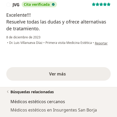
JVG
Cita verificada
J
Excelente!!!
Resuelve todas las dudas y ofrece alternativas
de tratamiento.
8 de diciembre de 2023
en opinión del 
•
Dr. Luis Villanueva Díaz
•
Primera visita Medicina Estética
•
Reportar
Ver más
opiniones anteriores
Búsquedas relacionadas
Médicos estéticos cercanos
Médicos estéticos en Insurgentes San Borja