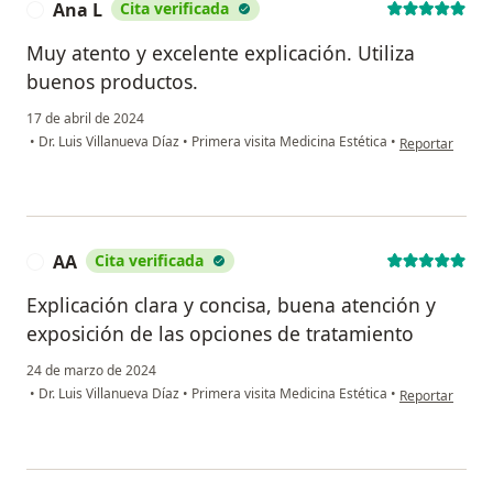
Ana L
Cita verificada
A
Muy atento y excelente explicación. Utiliza
buenos productos.
17 de abril de 2024
en opinión del 
•
Dr. Luis Villanueva Díaz
•
Primera visita Medicina Estética
•
Reportar
AA
Cita verificada
A
Explicación clara y concisa, buena atención y
exposición de las opciones de tratamiento
24 de marzo de 2024
en opinión del 
•
Dr. Luis Villanueva Díaz
•
Primera visita Medicina Estética
•
Reportar