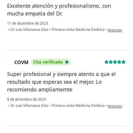
Excelente atención y profesionalismo, con
mucha empatia del Dr.
11 de diciembre de 2023
en opinión del
•
Dr. Luis Villanueva Díaz
•
Primera visita Medicina Estética
•
Reportar
COVM
Cita verificada
C
Super profesional y siempre atento a que el
resultado que esperas sea el mejor. Lo
recomiendo ampliamemte
8 de diciembre de 2023
en opinión del
•
Dr. Luis Villanueva Díaz
•
Primera visita Medicina Estética
•
Reportar