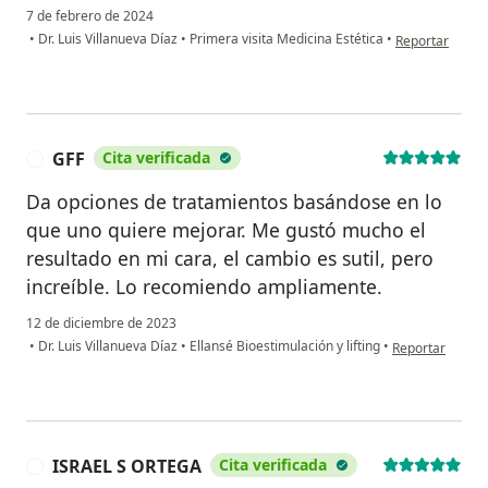
7 de febrero de 2024
en opinión del 
•
Dr. Luis Villanueva Díaz
•
Primera visita Medicina Estética
•
Reportar
GFF
Cita verificada
G
Da opciones de tratamientos basándose en lo
que uno quiere mejorar. Me gustó mucho el
resultado en mi cara, el cambio es sutil, pero
increíble. Lo recomiendo ampliamente.
12 de diciembre de 2023
en opinión del 
•
Dr. Luis Villanueva Díaz
•
Ellansé Bioestimulación y lifting
•
Reportar
ISRAEL S ORTEGA
Cita verificada
I