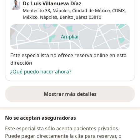
Dr. Luis Villanueva Díaz
Montecito 38, Nápoles, Ciudad de México, CDMX,
México,
Nápoles
,
Benito Juárez
03810
Ampliar
se abre en una nueva pestañ
Disponibilidad
Este especialista no ofrece reserva online en esta
dirección
¿Qué puedo hacer ahora?
Mostrar más detalles
sobre la dirección
No se aceptan aseguradoras
Este especialista sólo acepta pacientes privados.
Puede pagar directamente la cita para reservar, o