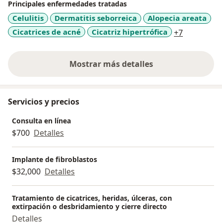
Principales enfermedades tratadas
Celulitis
Dermatitis seborreica
Alopecia areata
a11y_sr_m
Cicatrices de acné
Cicatriz hipertrófica
+7
Mostrar más detalles
sobre la experiencia
Servicios y precios
Consulta en línea
$700
Detalles
Implante de fibroblastos
$32,000
Detalles
Tratamiento de cicatrices, heridas, úlceras, con
extirpación o desbridamiento y cierre directo
Detalles