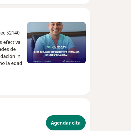
pec 52140
s efectiva
dades de
ndación in
mo la edad
Agendar cita