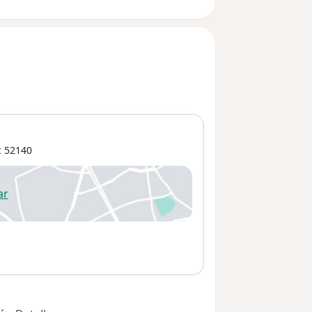
c
52140
ar
 abre en una nueva pestaña