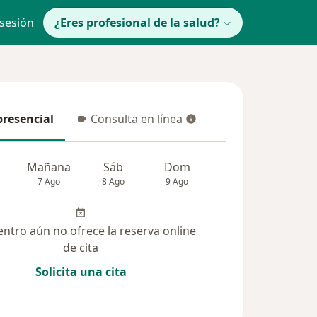
 sesión
¿Eres profesional de la salud?
presencial
Consulta en línea
resencial
Consulta en línea
Mañana
Sáb
Dom
Lun
Mar
7 Ago
8 Ago
9 Ago
10 Ago
11 Ag
entro aún no ofrece la reserva online
de cita
Solicita una cita