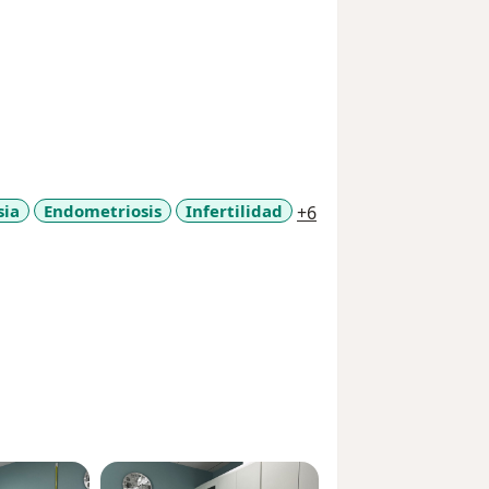
a11y_sr_more_disea
ia
Endometriosis
Infertilidad
+6