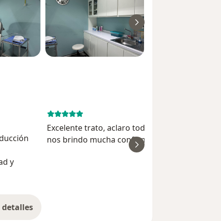
August 1, 
Excelente trato, aclaro todas nuestras dudas y
ducción
nos brindo mucha confianza.
ver
ad y
M
detalles
bre la experiencia