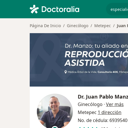
especiali
Página De Inicio
Ginecólogo
Metepec
Juan
Dr.
Juan Pablo Man
so
Ginecólogo
·
Ver más
Metepec
1 dirección
No. de cédula: 693954