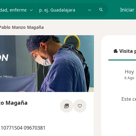
dad, enfermedad o nombre
p. ej. Guadalajara
Iniciar
 Pablo Manzo Magaña
Visita 
Visita p
Hoy
6 Ago
Este c
zo Magaña
bre las especializaciones
0 10771504 09670381