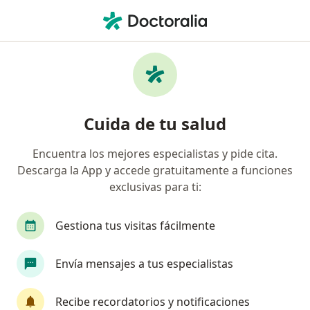
Men
Amenaza De Aborto • Metepec, México
Filtros
• 1
Seguro
Mapa
Especialistas en Amenaza de aborto en
Cuida de tu salud
Metepec
Encuentra los mejores especialistas y pide cita.
Descarga la App y accede gratuitamente a funciones
¿Qué especialidad estás buscando?
exclusivas para ti:
Ginecólogo
Pediatra
Cirujano cardiovascu
Gestiona tus visitas fácilmente
Envía mensajes a tus especialistas
Recibe recordatorios y notificaciones