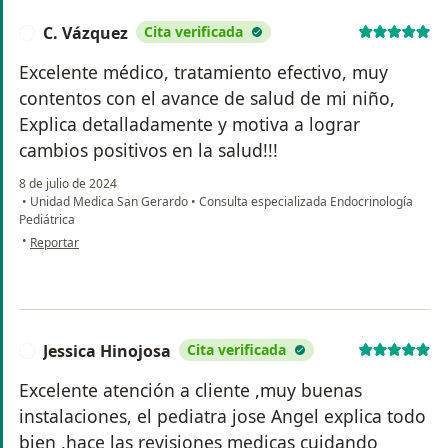
C. Vázquez
Cita verificada
C
Excelente médico, tratamiento efectivo, muy
contentos con el avance de salud de mi niño,
Explica detalladamente y motiva a lograr
cambios positivos en la salud!!!
8 de julio de 2024
•
Unidad Medica San Gerardo
•
Consulta especializada Endocrinología
Pediátrica
en opinión del usuario C. Vázquez
•
Reportar
Jessica Hinojosa
Cita verificada
J
Excelente atención a cliente ,muy buenas
instalaciones, el pediatra jose Angel explica todo
bien ,hace las revisiones medicas cuidando