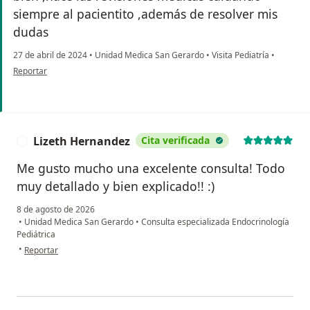
siempre al pacientito ,además de resolver mis
dudas
27 de abril de 2024
•
Unidad Medica San Gerardo
•
Visita Pediatría
•
en opinión del usuario Jessica Hinojosa
Reportar
Lizeth Hernandez
Cita verificada
L
Me gusto mucho una excelente consulta! Todo
muy detallado y bien explicado!! :)
8 de agosto de 2026
•
Unidad Medica San Gerardo
•
Consulta especializada Endocrinología
Pediátrica
en opinión del usuario Lizeth Hernandez
•
Reportar