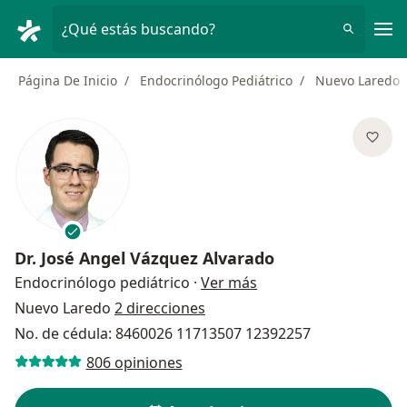
Men
¿Qué estás buscando?
Página De Inicio
Endocrinólogo Pediátrico
Nuevo Laredo
Dr.
José Angel Vázquez Alvarado
sobre las especializa
Endocrinólogo pediátrico
·
Ver más
Nuevo Laredo
2 direcciones
No. de cédula: 8460026 11713507 12392257
806 opiniones