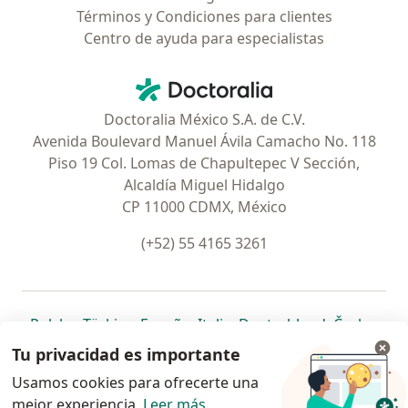
Términos y Condiciones para clientes
Centro de ayuda para especialistas
Contacto
Doctoralia - Página de inicio
Doctoralia México S.A. de C.V.
Avenida Boulevard Manuel Ávila Camacho No. 118
Piso 19 Col. Lomas de Chapultepec V Sección,
Alcaldía Miguel Hidalgo
CP 11000 CDMX, México
(+52) 55 4165 3261
se abre en una nueva pestaña
se abre en una nueva pestaña
se abre en una nueva pestaña
se abre en una nueva pes
se abre en 
se a
Polska
,
Türkiye
,
España
,
Italia
,
Deutschland
,
Česko
,
se abre en una nueva pestaña
se abre en una nueva pestaña
se abre en una nueva pestaña
se abre en una nueva p
se abre en 
se abr
Portugal
,
México
,
Chile
,
Brasil
,
Argentina
,
Perú
,
Tu privacidad es importante
se abre en una nueva pe
Colombia
Usamos cookies para ofrecerte una
mejor experiencia.
www.doctoralia.com.mx © 2026 - Encuentra tu
Leer más
.