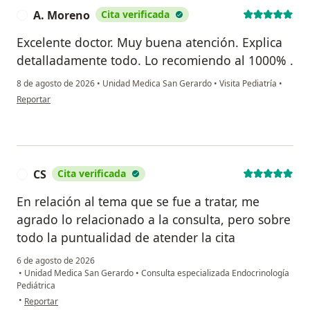
A. Moreno
Cita verificada
A
Excelente doctor. Muy buena atención. Explica
detalladamente todo. Lo recomiendo al 1000% .
8 de agosto de 2026
•
Unidad Medica San Gerardo
•
Visita Pediatría
•
en opinión del usuario A. Moreno
Reportar
CS
Cita verificada
C
En relación al tema que se fue a tratar, me
agrado lo relacionado a la consulta, pero sobre
todo la puntualidad de atender la cita
6 de agosto de 2026
•
Unidad Medica San Gerardo
•
Consulta especializada Endocrinología
Pediátrica
en opinión del usuario CS
•
Reportar