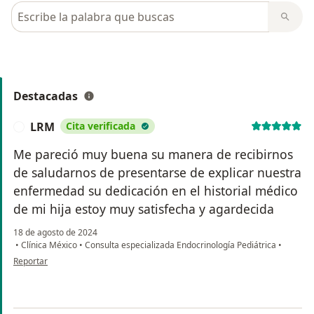
Busca en opiniones
Destacadas
LRM
Cita verificada
L
Me pareció muy buena su manera de recibirnos
de saludarnos de presentarse de explicar nuestra
enfermedad su dedicación en el historial médico
de mi hija estoy muy satisfecha y agardecida
18 de agosto de 2024
•
Clínica México
•
Consulta especializada Endocrinología Pediátrica
•
en opinión del usuario LRM
Reportar