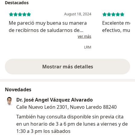
Destacados
Estoy certificado por el Consejo Mexicano de
August 18, 2024
Certificación en Pediatría y por el Consejo Mexicano de
Me pareció muy buena su manera
Excelente méd
Endocrinología. y actualmente soy miembro de la
de recibirnos de saludarnos de
efectivo, muy 
Sociedad Mexicana de Endocrinología Pediátrica y de
ver más
presentarse de explicar nuestra
avance de salud d
la Sociedad Latinoamericana de Endocrinología
enfermedad su dedicación en el
detalladament
LRM
Pediátrica (SLEP).
historial médico de mi hija estoy
cambios positi
muy satisfecha y agardecida
Me apasiona mi trabajo y me dedico mucho a mis
Mostrar más detalles
sobre la experiencia
pacientes para que siempre reciban la mejor atención.
Estoy para servirte.
Novedades
Dr. José Angel Vázquez Alvarado
Calle Nuevo León 2301, Nuevo Laredo 88240
También hay consulta disponible sin previa cita
en un horario de 3 a 6 pm de lunes a viernes y de
1:30 a 3 pm los sábados