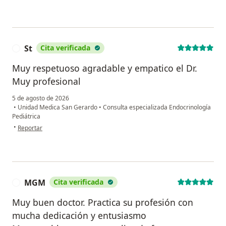
St
Cita verificada
S
Muy respetuoso agradable y empatico el Dr.
Muy profesional
5 de agosto de 2026
•
Unidad Medica San Gerardo
•
Consulta especializada Endocrinología
Pediátrica
en opinión del usuario St
•
Reportar
MGM
Cita verificada
M
Muy buen doctor. Practica su profesión con
mucha dedicación y entusiasmo