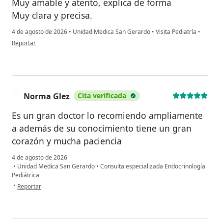
Muy amable y atento, explica de forma
Muy clara y precisa.
4 de agosto de 2026
•
Unidad Medica San Gerardo
•
Visita Pediatría
•
en opinión del usuario MGM
Reportar
Norma Glez
Cita verificada
N
Es un gran doctor lo recomiendo ampliamente
a además de su conocimiento tiene un gran
corazón y mucha paciencia
4 de agosto de 2026
•
Unidad Medica San Gerardo
•
Consulta especializada Endocrinología
Pediátrica
en opinión del usuario Norma Glez
•
Reportar