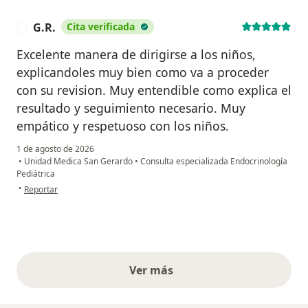
G.R.
Cita verificada
G
Excelente manera de dirigirse a los niños,
explicandoles muy bien como va a proceder
con su revision. Muy entendible como explica el
resultado y seguimiento necesario. Muy
empático y respetuoso con los niños.
1 de agosto de 2026
•
Unidad Medica San Gerardo
•
Consulta especializada Endocrinología
Pediátrica
en opinión del usuario G.R.
•
Reportar
Ver más
opiniones anteriores