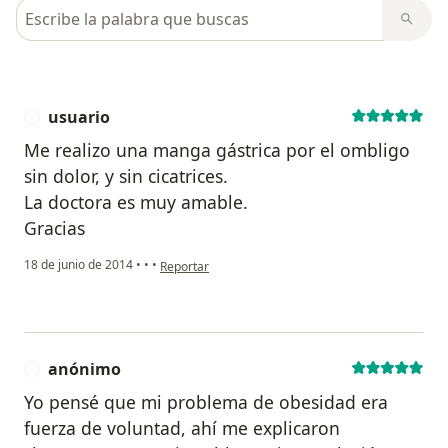
Busca en opiniones
usuario
U
Me realizo una manga gástrica por el ombligo
sin dolor, y sin cicatrices.
La doctora es muy amable.
Gracias
en opinión del usuario usuario
18 de junio de 2014
•
•
•
Reportar
anónimo
A
Yo pensé que mi problema de obesidad era
fuerza de voluntad, ahí me explicaron