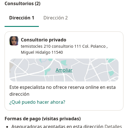
Consultorios (2)
Dirección 1
Dirección 2
Consultorio privado
temistocles 210 consultorio 111 Col. Polanco ,
Miguel Hidalgo
11540
Ampliar
se abre en una nueva pestañ
Disponibilidad
Este especialista no ofrece reserva online en esta
dirección
¿Qué puedo hacer ahora?
Formas de pago (visitas privadas)
Aseguradoras aceptadas en esta dirección
Detalles