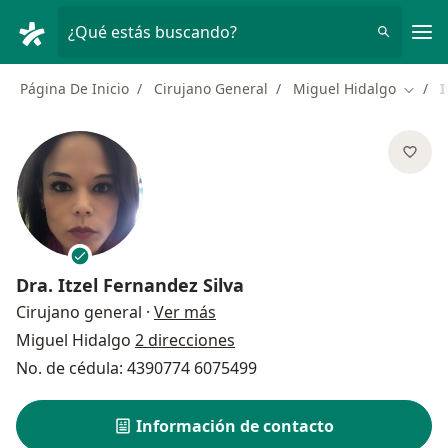
Men
¿Qué estás buscando?
Página De Inicio
Cirujano General
Miguel Hidalgo
I
Cambia
Dra.
Itzel Fernandez Silva
sobre las especializaciones
Cirujano general
·
Ver más
Miguel Hidalgo
2 direcciones
No. de cédula: 4390774 6075499
Información de contacto