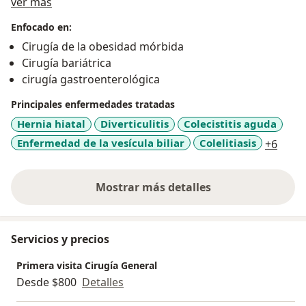
Sobre mí
Latín América. Sao Paulo Brazil. Enero 2011
ver más
Fellow Cirugía de Obesidad y Enfermedades
Enfocado en:
Metabólicas UNAM 2010-2011
Cirugía de la obesidad mórbida
Cirugía General. Centro Médico Nacional del Bajío
Cirugía bariátrica
2005-2009
cirugía gastroenterológica
Medicina General en Universiad Autónoma de
Guadalajara.1998-2003
Principales enfermedades tratadas
Hernia hiatal
Diverticulitis
Colecistitis aguda
a11y_
Enfermedad de la vesícula biliar
Colelitiasis
+6
Mostrar más detalles
sobre la experiencia
Servicios y precios
Primera visita Cirugía General
Desde $800
Detalles