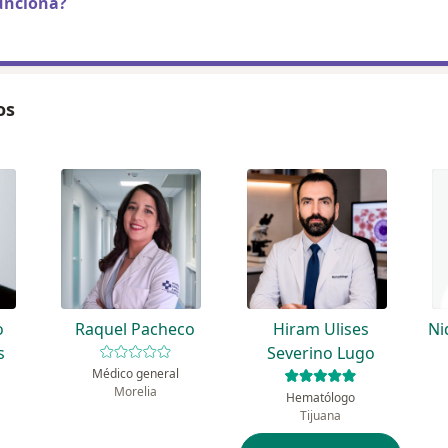
unciona?
os
o
Raquel Pacheco
Hiram Ulises
Ni
s
Severino Lugo
Médico general
Morelia
Hematólogo
Tijuana