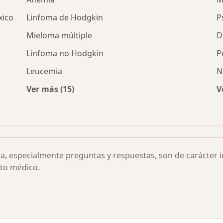
xico
Linfoma de Hodgkin
P
Mieloma múltiple
D
Linfoma no Hodgkin
P
Leucemia
N
Ver más (15)
V
Más en esta categoría: Otras enfermedades
 hemorrágicos por ciudad
ia, especialmente preguntas y respuestas, son de carácter 
to médico.