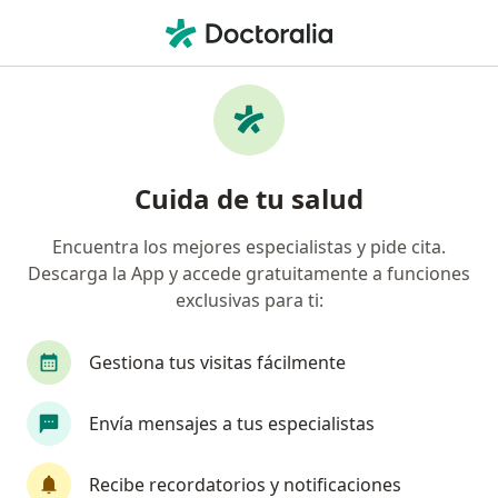
Men
Sobrepeso • Lerma, México
Filtros
• 1
Mapa
Especialistas en Sobrepeso en Lerma
Cuida de tu salud
Encuentra los mejores especialistas y pide cita.
¿Qué especialidad estás buscando?
Descarga la App y accede gratuitamente a funciones
Nutricionista
Nutriólogo clínico
Médico g
exclusivas para ti:
Gestiona tus visitas fácilmente
Envía mensajes a tus especialistas
Recibe recordatorios y notificaciones