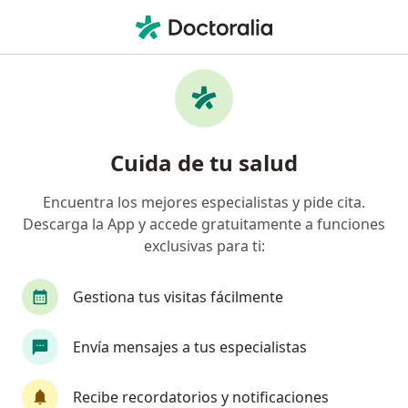
Men
Hipertensión • Chihuahua, Chihuahua
Filtros
• 1
Seguro
Mapa
Especialistas en Hipertensión en Chihuahua
Cuida de tu salud
Encuentra los mejores especialistas y pide cita.
¿Qué especialidad estás buscando?
Descarga la App y accede gratuitamente a funciones
Médico general
Nutricionista
Cardiólogo
exclusivas para ti:
Gestiona tus visitas fácilmente
Envía mensajes a tus especialistas
Recibe recordatorios y notificaciones