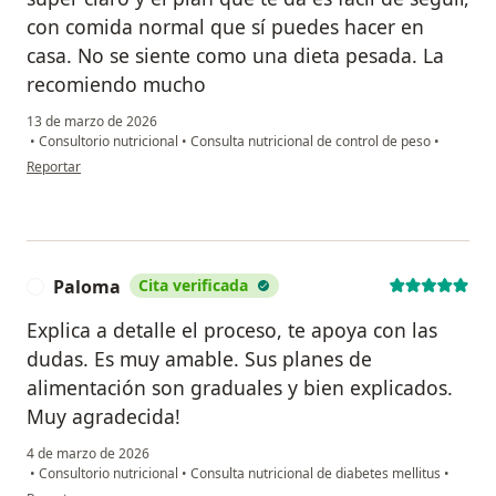
con comida normal que sí puedes hacer en
casa. No se siente como una dieta pesada. La
recomiendo mucho
13 de marzo de 2026
•
Consultorio nutricional
•
Consulta nutricional de control de peso
•
en opinión del usuario A.P
Reportar
Paloma
Cita verificada
P
Explica a detalle el proceso, te apoya con las
dudas. Es muy amable. Sus planes de
alimentación son graduales y bien explicados.
Muy agradecida!
4 de marzo de 2026
•
Consultorio nutricional
•
Consulta nutricional de diabetes mellitus
•
en opinión del usuario Paloma