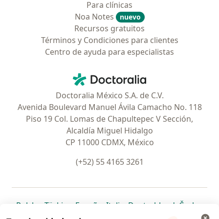
Para clínicas
Noa Notes
nuevo
Recursos gratuitos
Términos y Condiciones para clientes
Centro de ayuda para especialistas
Contacto
Doctoralia - Página de inicio
Doctoralia México S.A. de C.V.
Avenida Boulevard Manuel Ávila Camacho No. 118
Piso 19 Col. Lomas de Chapultepec V Sección,
Alcaldía Miguel Hidalgo
CP 11000 CDMX, México
(+52) 55 4165 3261
se abre en una nueva pestaña
se abre en una nueva pestaña
se abre en una nueva pestaña
se abre en una nueva pes
se abre en 
se a
Polska
,
Türkiye
,
España
,
Italia
,
Deutschland
,
Česko
,
se abre en una nueva pestaña
se abre en una nueva pestaña
se abre en una nueva pestaña
se abre en una nueva p
se abre en 
se abr
Portugal
,
México
,
Chile
,
Brasil
,
Argentina
,
Perú
,