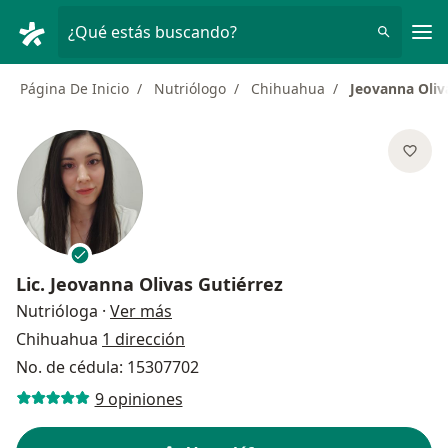
Men
¿Qué estás buscando?
Página De Inicio
Nutriólogo
Chihuahua
Jeovanna Oliv
Lic.
Jeovanna Olivas Gutiérrez
sobre las especializaciones
Nutrióloga
·
Ver más
Chihuahua
1 dirección
No. de cédula: 15307702
9 opiniones