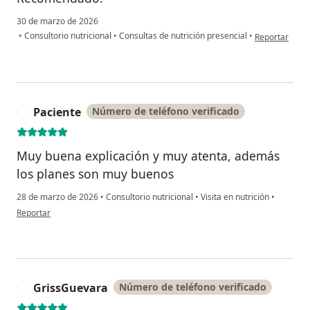
30 de marzo de 2026
en opinión del
•
Consultorio nutricional
•
Consultas de nutrición presencial
•
Reportar
Paciente
Número de teléfono verificado
P
Muy buena explicación y muy atenta, además
los planes son muy buenos
28 de marzo de 2026
•
Consultorio nutricional
•
Visita en nutrición
•
en opinión del usuario Paciente
Reportar
GrissGuevara
Número de teléfono verificado
G