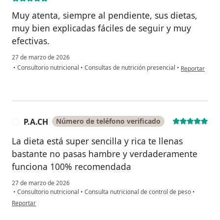
Muy atenta, siempre al pendiente, sus dietas,
muy bien explicadas fáciles de seguir y muy
efectivas.
27 de marzo de 2026
en opinión de
•
Consultorio nutricional
•
Consultas de nutrición presencial
•
Reportar
P.A.CH
Número de teléfono verificado
P
La dieta está super sencilla y rica te llenas
bastante no pasas hambre y verdaderamente
funciona 100% recomendada
27 de marzo de 2026
•
Consultorio nutricional
•
Consulta nutricional de control de peso
•
en opinión del usuario P.A.CH
Reportar