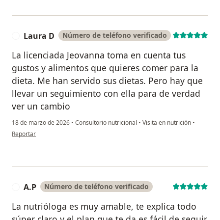
Laura D
Número de teléfono verificado
L
La licenciada Jeovanna toma en cuenta tus
gustos y alimentos que quieres comer para la
dieta. Me han servido sus dietas. Pero hay que
llevar un seguimiento con ella para de verdad
ver un cambio
18 de marzo de 2026
•
Consultorio nutricional
•
Visita en nutrición
•
en opinión del usuario Laura D
Reportar
A.P
Número de teléfono verificado
A
La nutrióloga es muy amable, te explica todo
súper claro y el plan que te da es fácil de seguir,