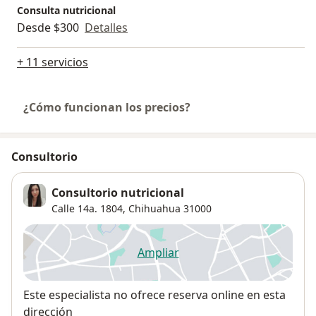
Consulta nutricional
Desde $300
Detalles
+ 11 servicios
¿Cómo funcionan los precios?
Consultorio
Consultorio nutricional
Calle 14a. 1804,
Chihuahua
31000
Ampliar
se abre en una nueva pestañ
Disponibilidad
Este especialista no ofrece reserva online en esta
dirección