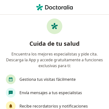
Men
Hipertensión • Celaya, Guanajuato
Filtros
• 1
Seguro
Mapa
Especialistas en Hipertensión en Celaya
Cuida de tu salud
Encuentra los mejores especialistas y pide cita.
¿Qué especialidad estás buscando?
Descarga la App y accede gratuitamente a funciones
Nutricionista
Médico general
exclusivas para ti:
Internista
Nutriólogo clínico
Gestiona tus visitas fácilmente
Cardiólogo
Ver más
Envía mensajes a tus especialistas
Recibe recordatorios y notificaciones