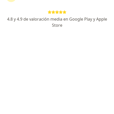
4.8 y 4.9 de valoración media en Google Play y Apple
Store
Mtra. María Fátima Rodríguez Hernández
·
Ver más
Nutrióloga clínica
300 opiniones
Experiencia en Nutrición Renal y Diabetes
Graduada de la licenciatura con mención especial
Los pacientes valoran la empatía y claridad
Especialista de confianza
Dirección
En línea