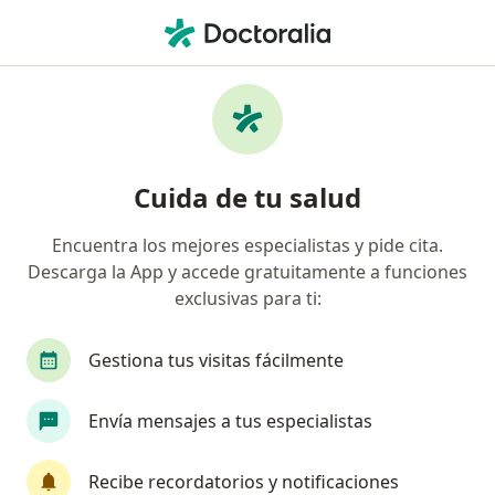
Men
Hernia • Mérida, Yucatán
Filtros
• 1
Seguro
Mapa
Especialistas en Hernia en Mérida
Cuida de tu salud
Encuentra los mejores especialistas y pide cita.
¿Qué especialidad estás buscando?
Descarga la App y accede gratuitamente a funciones
Cirujano general
Médico general
Endosco
exclusivas para ti:
Gestiona tus visitas fácilmente
Envía mensajes a tus especialistas
Recibe recordatorios y notificaciones