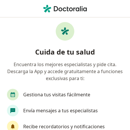
Men
Estrés Postraumático • Puebla, MX
Filtros
• 1
Seguro
Mapa
Especialistas en Estrés postraumático en
Cuida de tu salud
Puebla
Encuentra los mejores especialistas y pide cita.
Descarga la App y accede gratuitamente a funciones
¿Qué especialidad estás buscando?
exclusivas para ti:
Psicólogo
Psiquiatra
Sexólogo
Terap
Gestiona tus visitas fácilmente
Envía mensajes a tus especialistas
Recibe recordatorios y notificaciones