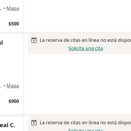
Jacal #1080, Local 7, El Pueblito., Querétaro
•
Mapa
$500
La reserva de citas en línea no está dispo
al
Solicita una cita
20 B, Col Puerta Real, Santiago de Querétaro
•
Mapa
$900
La reserva de citas en línea no está dispo
eal C.
Solicita una cita