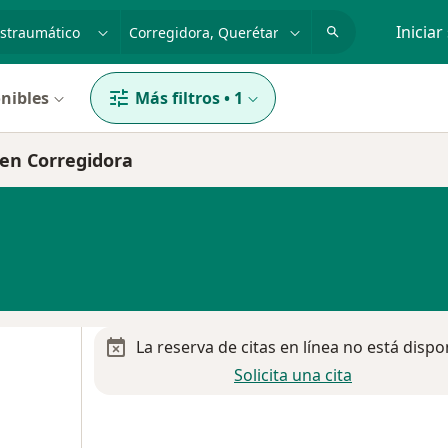
dad, enfermedad o nombre
p. ej. Guadalajara
Iniciar
nibles
Más filtros
•
1
 en Corregidora
La reserva de citas en línea no está dispo
Solicita una cita