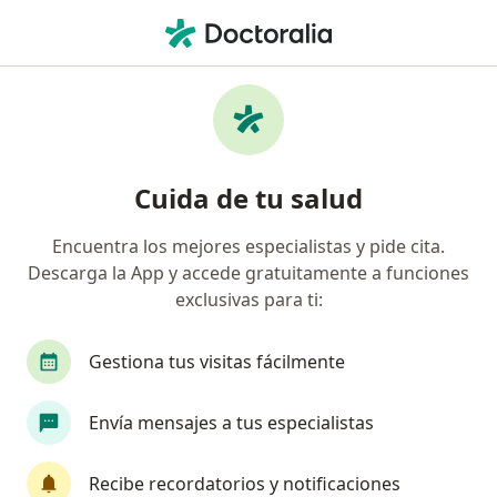
Men
Desnutrición • Xalapa, Veracruz
Filtros
• 1
Seguro
Mapa
Especialistas en Desnutrición en Xalapa
Cuida de tu salud
Encuentra los mejores especialistas y pide cita.
¿Qué especialidad estás buscando?
Descarga la App y accede gratuitamente a funciones
Nutricionista
Nutriólogo clínico
Nutriólo
exclusivas para ti:
Gestiona tus visitas fácilmente
Envía mensajes a tus especialistas
Recibe recordatorios y notificaciones