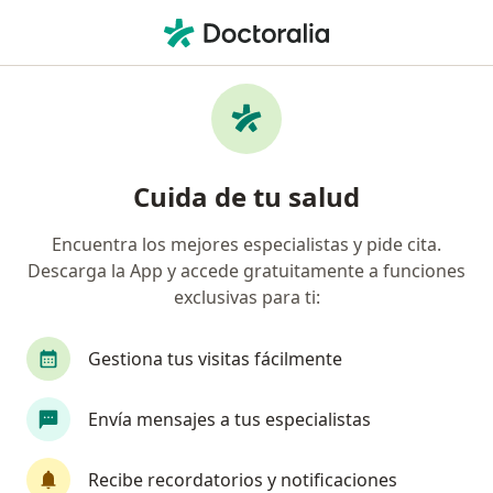
Men
Desnutrición • Cancun, Quintana Roo
Filtros
• 1
Seguro
Mapa
Especialistas en Desnutrición en Cancun
Cuida de tu salud
Encuentra los mejores especialistas y pide cita.
¿Qué especialidad estás buscando?
Descarga la App y accede gratuitamente a funciones
Nutricionista
Nutriólogo clínico
Médico g
exclusivas para ti:
Gestiona tus visitas fácilmente
Envía mensajes a tus especialistas
Recibe recordatorios y notificaciones