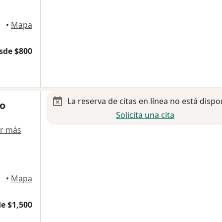
•
Mapa
sde $800
La reserva de citas en línea no está dispo
do
Solicita una cita
r más
sillo
•
Mapa
e $1,500