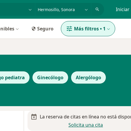
dad, enfermedad o nombre
p. ej. Guadalajara
Iniciar
nibles
Seguro
Más filtros
•
1
o pediatra
Ginecólogo
Alergólogo
La reserva de citas en línea no está dispo
Solicita una cita