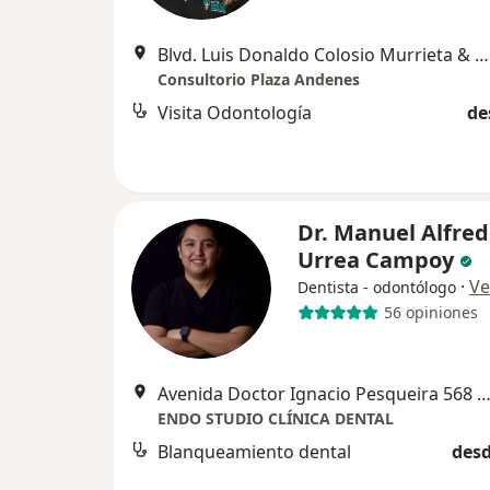
Blvd. Luis Donaldo Colosio Murrieta & Calzada de los Ángeles, Hermosillo
Consultorio Plaza Andenes
Visita Odontología
de
Dr. Manuel Alfre
Urrea Campoy
·
Ve
Dentista - odontólogo
56 opiniones
Avenida Doctor Ignacio Pesqueira 568 Edificio, Hermo
ENDO STUDIO CLÍNICA DENTAL
Blanqueamiento dental
desd