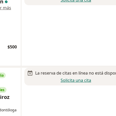
ín
r más
$500
La reserva de citas en línea no está dispo
ia
Solicita una cita
les
iroz
odontóloga