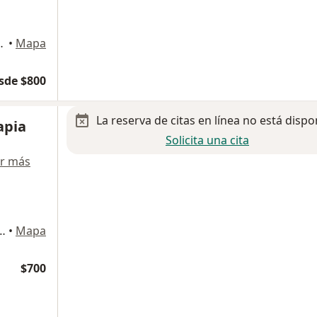
ira 273, Hermosillo
•
Mapa
sde $800
La reserva de citas en línea no está dispo
apia
Solicita una cita
r más
ia Prados del Centenario, Hermosillo
•
Mapa
$700