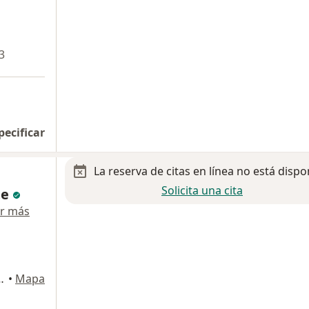
3
pecificar
La reserva de citas en línea no está dispo
Solicita una cita
te
r más
ira 273c, Hermosillo
•
Mapa