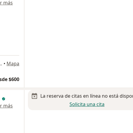
r más
ia 15-local 15, Hermosillo
•
Mapa
sde $600
La reserva de citas en línea no está dispo
i
Solicita una cita
r más