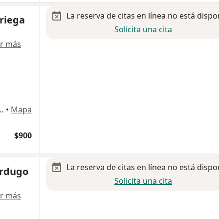
La reserva de citas en línea no está dispo
riega
Solicita una cita
r más
avarrete 112 5, Hermosillo
•
Mapa
$900
La reserva de citas en línea no está dispo
erdugo
Solicita una cita
r más