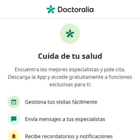
Men
Movilidad Dentaria • Hermosillo, Sonora
Filtros
• 1
Seguro
Mapa
Especialistas en Movilidad dentaria en
Cuida de tu salud
Hermosillo
Encuentra los mejores especialistas y pide cita.
Descarga la App y accede gratuitamente a funciones
¿Qué especialidad estás buscando?
exclusivas para ti:
Dentista - Odontólogo
Alergólogo
Angiól
Gestiona tus visitas fácilmente
Envía mensajes a tus especialistas
Recibe recordatorios y notificaciones