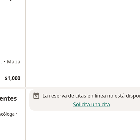
z Taboada 9589, Tijuana
•
Mapa
$1,000
La reserva de citas en línea no está dispo
uentes
Solicita una cita
·
ncóloga