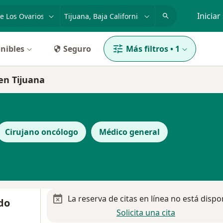
dad, enfermedad o nombre
p. ej. Guadalajara
Iniciar
nibles
Seguro
Más filtros
•
1
 en Tijuana
Cirujano oncólogo
Médico general
La reserva de citas en línea no está dispo
do
Solicita una cita