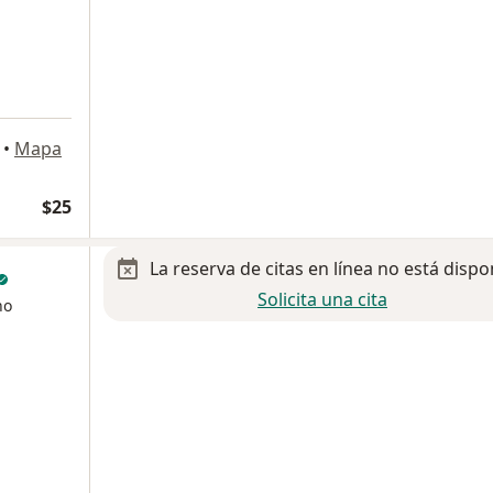
•
Mapa
$25
La reserva de citas en línea no está dispo
Solicita una cita
no