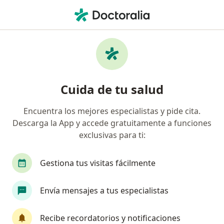
Men
Bruxismo • Metepec, México
Filtros
• 1
Seguro
Mapa
Especialistas en Bruxismo en Metepec
Cuida de tu salud
Encuentra los mejores especialistas y pide cita.
¿Qué especialidad estás buscando?
Descarga la App y accede gratuitamente a funciones
Dentista - Odontólogo
Cirujano maxilofacial
exclusivas para ti:
Gestiona tus visitas fácilmente
Envía mensajes a tus especialistas
Recibe recordatorios y notificaciones