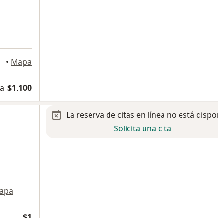
a
 de Soto
•
Mapa
na
$1,100
La reserva de citas en línea no está dispo
Solicita una cita
apa
$1