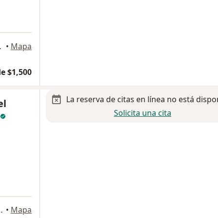
5, Pachuca
•
Mapa
e $1,500
La reserva de citas en línea no está dispo
el
Solicita una cita
io 43000, Pachuca de Soto
•
Mapa