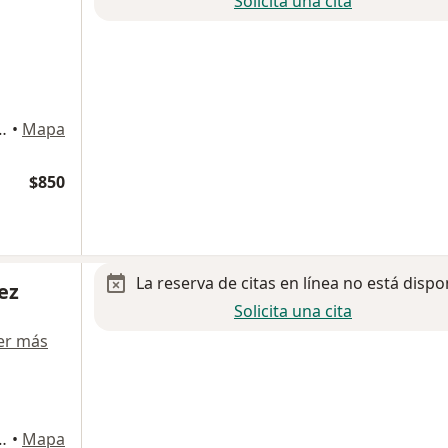
Solicita una cita
olonia la palma, Pachuca de Soto
•
Mapa
$850
La reserva de citas en línea no está dispo
ez
Solicita una cita
er más
do Colosio 1336, Pachuca
•
Mapa