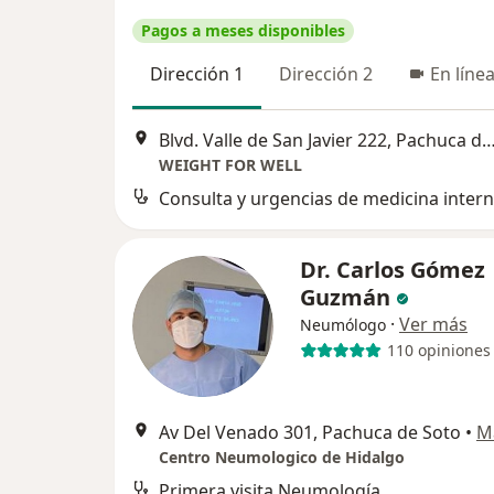
Pagos a meses disponibles
Dirección 1
Dirección 2
En líne
Blvd. Valle de San Javier 222, Pachuca
WEIGHT FOR WELL
Consulta y urgencias de medicina inter
Dr. Carlos Gómez
Guzmán
·
Ver más
Neumólogo
110 opiniones
Av Del Venado 301, Pachuca de Soto
•
M
Centro Neumologico de Hidalgo
Primera visita Neumología