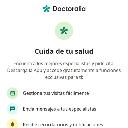
Men
Bronquitis Crónica • Pachuca, Hidalgo
Filtros
• 1
Mapa
Especialistas en Bronquitis crónica en
Cuida de tu salud
Pachuca
Encuentra los mejores especialistas y pide cita.
Descarga la App y accede gratuitamente a funciones
¿Qué especialidad estás buscando?
exclusivas para ti:
Internista
Neumólogo
Infectólogo
D
Gestiona tus visitas fácilmente
Envía mensajes a tus especialistas
Recibe recordatorios y notificaciones