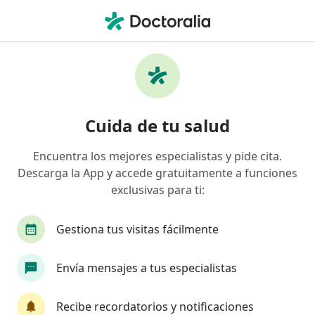
Men
Enfisema Pulmonar • Pachuca, Hidalgo
Filtros
• 1
Mapa
Especialistas en Enfisema pulmonar en
Cuida de tu salud
Pachuca
Encuentra los mejores especialistas y pide cita.
Descarga la App y accede gratuitamente a funciones
¿Qué especialidad estás buscando?
exclusivas para ti:
Neumólogo
Alergólogo
Enfermero
I
Gestiona tus visitas fácilmente
Envía mensajes a tus especialistas
Recibe recordatorios y notificaciones