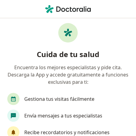
Men
Coronavirus Covid-19 • Pachuca, Hidalgo
Filtros
• 1
Seguro
Mapa
Especialistas en Coronavirus COVID-19 en
Cuida de tu salud
Pachuca
Encuentra los mejores especialistas y pide cita.
Descarga la App y accede gratuitamente a funciones
¿Qué especialidad estás buscando?
exclusivas para ti:
Médico general
Pediatra
Neumólogo
Gestiona tus visitas fácilmente
Envía mensajes a tus especialistas
Recibe recordatorios y notificaciones