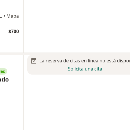
ía Morelos 307, Hermosillo
•
Mapa
$700
La reserva de citas en línea no está dispo
Solicita una cita
les
ado