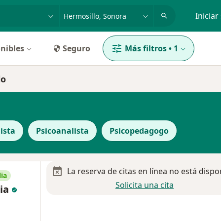
dad, enfermedad o nombre
p. ej. Guadalajara
Iniciar
nibles
Seguro
Más filtros
•
1
lo
ista
Psicoanalista
Psicopedagogo
La reserva de citas en línea no está dispo
ia
Solicita una cita
cia