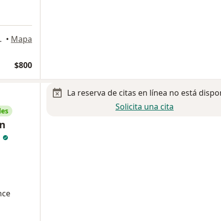
. Kino y Nayarit, Hermosillo
•
Mapa
$800
La reserva de citas en línea no está dispo
Solicita una cita
les
ín
s
nce