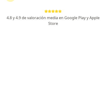
4.8 y 4.9 de valoración media en Google Play y Apple
Store
Lic. Eva Czarina Estrada Nogales
Psicóloga
28 opiniones
Calle Benito Juárez 430, Hermosillo
•
Mapa
Sanarlo Psicología
Consulta de primera vez
$600
Este especialista no ofrece reserva de cita en línea en esta dirección.
Solicita una cita