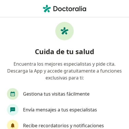
Men
Conducta Agresiva • Hermosillo, Sonora
Filtros
• 1
Seguro
Mapa
Especialistas en Conducta agresiva en
Cuida de tu salud
Hermosillo
Encuentra los mejores especialistas y pide cita.
Descarga la App y accede gratuitamente a funciones
¿Qué especialidad estás buscando?
exclusivas para ti:
Psicólogo
Nutricionista
Psiquiatra
G
Gestiona tus visitas fácilmente
Envía mensajes a tus especialistas
Recibe recordatorios y notificaciones