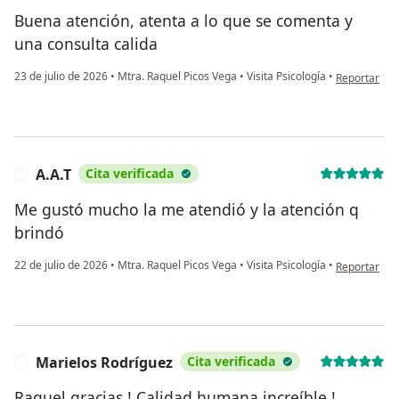
Buena atención, atenta a lo que se comenta y
una consulta calida
en opinión d
23 de julio de 2026
•
Mtra. Raquel Picos Vega
•
Visita Psicología
•
Reportar
A.A.T
Cita verificada
A
Me gustó mucho la me atendió y la atención q
brindó
en opinión de
22 de julio de 2026
•
Mtra. Raquel Picos Vega
•
Visita Psicología
•
Reportar
Marielos Rodríguez
Cita verificada
M
Raquel gracias ! Calidad humana increíble !