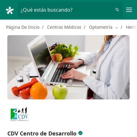
Men
¿Qué estás buscando?
Página De Inicio
Centros Médicos
Optometría
Hermo
Cambiar d
CDV Centro de Desarrollo