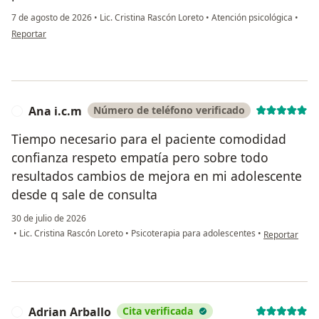
7 de agosto de 2026
•
Lic. Cristina Rascón Loreto
•
Atención psicológica
•
en opinión del usuario Ale Álvarez
Reportar
Ana i.c.m
Número de teléfono verificado
A
Tiempo necesario para el paciente comodidad
confianza respeto empatía pero sobre todo
resultados cambios de mejora en mi adolescente
desde q sale de consulta
30 de julio de 2026
en opinión del
•
Lic. Cristina Rascón Loreto
•
Psicoterapia para adolescentes
•
Reportar
Adrian Arballo
Cita verificada
A