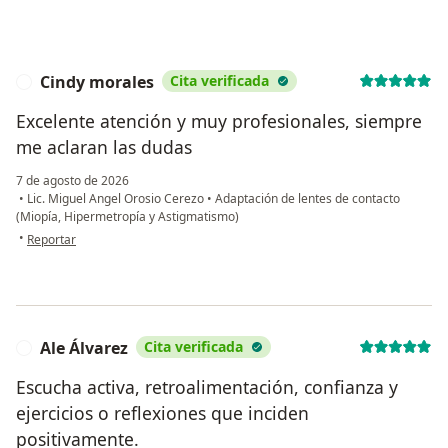
Cindy morales
Cita verificada
C
Excelente atención y muy profesionales, siempre
me aclaran las dudas
7 de agosto de 2026
•
Lic. Miguel Angel Orosio Cerezo
•
Adaptación de lentes de contacto
(Miopía, Hipermetropía y Astigmatismo)
en opinión del usuario Cindy morales
•
Reportar
Ale Álvarez
Cita verificada
A
Escucha activa, retroalimentación, confianza y
ejercicios o reflexiones que inciden
positivamente.