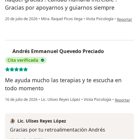
Gracias por apoyarnos y guiarnos siempre
en opinión d
20 de julio de 2026
•
Mtra. Raquel Picos Vega
•
Visita Psicología
•
Reportar
Andrés Emmanuel Quevedo Preciado
A
Cita verificada
Me ayuda mucho las terapias y te escucha en
todo momento
en opinión de
16 de julio de 2026
•
Lic. Ulises Reyes López
•
Visita Psicología
•
Reportar
Lic. Ulises Reyes López
Gracias por tu retroalimentación Andrés