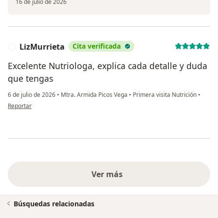
16 de julio de 2026
LizMurrieta
Cita verificada
L
Excelente Nutriologa, explica cada detalle y duda
que tengas
6 de julio de 2026
•
Mtra. Armida Picos Vega
•
Primera visita Nutrición
•
en opinión del usuario LizMurrieta
Reportar
Ver más
Búsquedas relacionadas