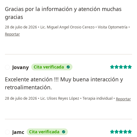
Gracias por la información y atención muchas
gracias
28 de julio de 2026
•
Lic. Miguel Angel Orosio Cerezo
•
Visita Optometría
•
en opinión del usuario Adrian Arballo
Reportar
Jovany
Cita verificada
J
Excelente atención !!! Muy buena interacción y
retroalimentación.
en opinión d
28 de julio de 2026
•
Lic. Ulises Reyes López
•
Terapia individual
•
Reportar
Jamc
Cita verificada
J