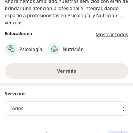
Ahora hemos ampliado nuestros servicios con el fin de
brindar una atención profesional e integral, dando
espacio a profesionistas en Psicología, y Nutrición.
Acerca de nosotros
Además de que muy pronto encontrarás los servicios
ver más
de Fisioterapia y Podología.
Enfocados en
Mostrar todos
Psicología
Nutrición
Ver más
Servicios
Todos