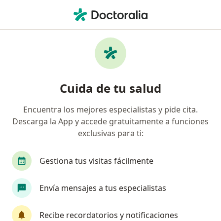
Men
Bullying Acoso Escolar • Hermosillo, Sonora
Filtros
• 1
Seguro
Mapa
Especialistas en Bullying (acoso escolar) en
Cuida de tu salud
Hermosillo
Encuentra los mejores especialistas y pide cita.
Descarga la App y accede gratuitamente a funciones
¿Qué especialidad estás buscando?
exclusivas para ti:
Psicólogo
Nutricionista
Pediatra
Ger
Gestiona tus visitas fácilmente
Envía mensajes a tus especialistas
Recibe recordatorios y notificaciones